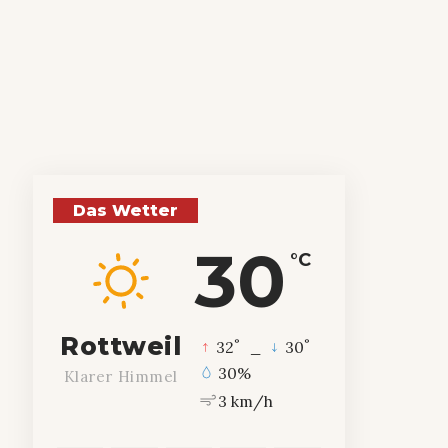
Das Wetter
30
°C
Rottweil
°
°
32
_
30
30%
Klarer Himmel
3 km/h