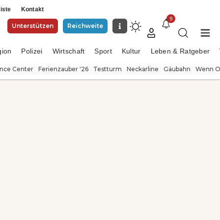
iste
Kontakt
9
Unterstützen
Reichweite
gion
Polizei
Wirtschaft
Sport
Kultur
Leben & Ratgeber
ence Center
Ferienzauber '26
Testturm
Neckarline
Gäubahn
Wenn Or