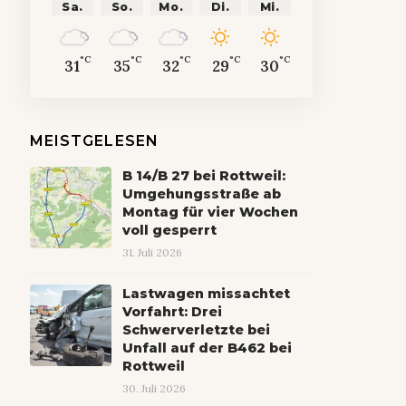
Sa.
So.
Mo.
Di.
Mi.
°C
°C
°C
°C
°C
31
35
32
29
30
MEISTGELESEN
B 14/B 27 bei Rottweil:
Umgehungsstraße ab
Montag für vier Wochen
voll gesperrt
31. Juli 2026
Lastwagen missachtet
Vorfahrt: Drei
Schwerverletzte bei
Unfall auf der B462 bei
Rottweil
30. Juli 2026