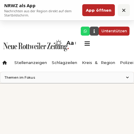
NRWZ als App
×
App öffnen
Nachrichten aus der Region direkt auf dem
Startbildschirm.
Unterstützen
Aa
Stellenanzeigen
Schlagzeilen
Kreis & Region
Polizei
Themen im Fokus
Landesgartenschau 2028
Zimmertheater Rottweil
Science Center
Ferienzauber '26
Testturm
Neckarline
Gäubahn