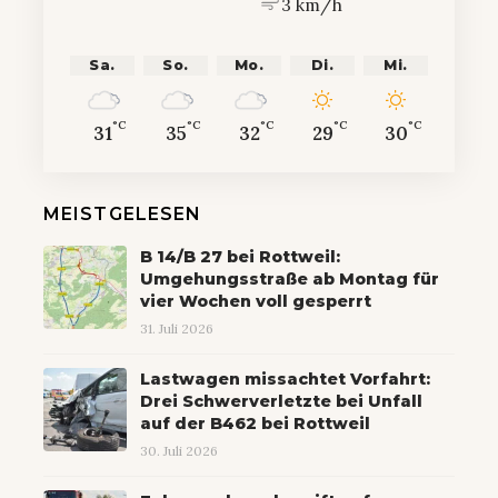
3 km/h
Sa.
So.
Mo.
Di.
Mi.
°C
°C
°C
°C
°C
31
35
32
29
30
MEISTGELESEN
B 14/B 27 bei Rottweil:
Umgehungsstraße ab Montag für
vier Wochen voll gesperrt
31. Juli 2026
Lastwagen missachtet Vorfahrt:
Drei Schwerverletzte bei Unfall
auf der B462 bei Rottweil
30. Juli 2026