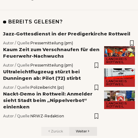
BEREITS GELESEN?
Jazz-Gottesdienst in der Predigerkirche Rottweil
Autor / Quelle:
Pressemitteilung (pm)
Kaum Zeit zum Verschnaufen für den
Feuerwehr-Nachwuchs
LANDKREIS
ROTTWEIL
Autor / Quelle:
Pressemitteilung (pm)
Ultraleichtflugzeug stürzt bei
Dunningen ab: Pilot (72) stirbt
LANDKREIS
ROTTWEIL
Autor / Quelle:
Polizeibericht (pz)
Nackt-Demo in Rottweil: Anmelder
sieht Stadt beim „Nippelverbot“
LANDKREIS
einlenken
ROTTWEIL
Autor / Quelle:
NRWZ-Redaktion
Zurück
Weiter