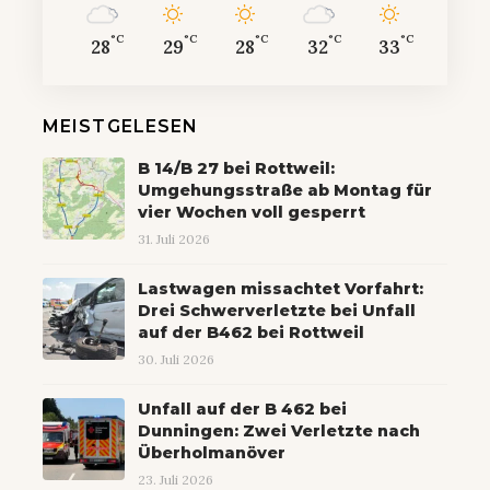
°C
°C
°C
°C
°C
28
29
28
32
33
MEISTGELESEN
B 14/B 27 bei Rottweil:
Umgehungsstraße ab Montag für
vier Wochen voll gesperrt
31. Juli 2026
Lastwagen missachtet Vorfahrt:
Drei Schwerverletzte bei Unfall
auf der B462 bei Rottweil
30. Juli 2026
Unfall auf der B 462 bei
Dunningen: Zwei Verletzte nach
Überholmanöver
23. Juli 2026