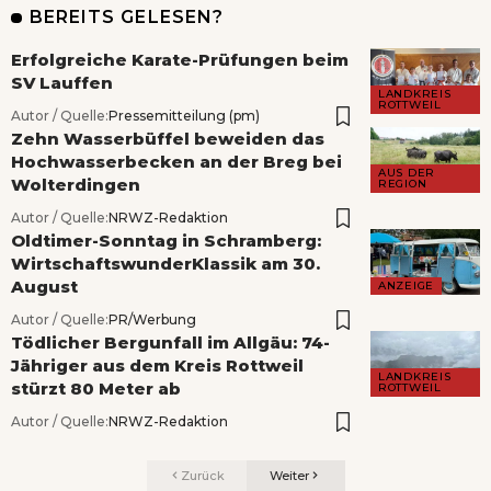
BEREITS GELESEN?
Erfolgreiche Karate-Prüfungen beim
SV Lauffen
LANDKREIS
ROTTWEIL
Autor / Quelle:
Pressemitteilung (pm)
Zehn Wasserbüffel beweiden das
Hochwasserbecken an der Breg bei
AUS DER
Wolterdingen
REGION
Autor / Quelle:
NRWZ-Redaktion
Oldtimer-Sonntag in Schramberg:
WirtschaftswunderKlassik am 30.
August
ANZEIGE
Autor / Quelle:
PR/Werbung
Tödlicher Bergunfall im Allgäu: 74-
Jähriger aus dem Kreis Rottweil
LANDKREIS
stürzt 80 Meter ab
ROTTWEIL
Autor / Quelle:
NRWZ-Redaktion
Zurück
Weiter