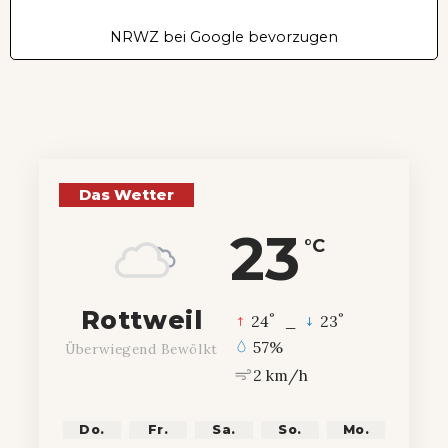
NRWZ bei Google bevorzugen
Das Wetter
23
°C
Rottweil
°
°
24
_
23
57%
Überwiegend Bewölkt
2 km/h
Do.
Fr.
Sa.
So.
Mo.