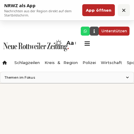
NRWZ als App
×
App öffnen
Nachrichten aus der Region direkt auf dem
Startbildschirm.
Unterstützen
Aa
Schlagzeilen
Kreis & Region
Polizei
Wirtschaft
Spo
Themen im Fokus
Landesgartenschau 2028
Science Center
Staatsmann: Theater & Denken
Ferienzauber '26
Testturm
Neckarline
Gäubahn