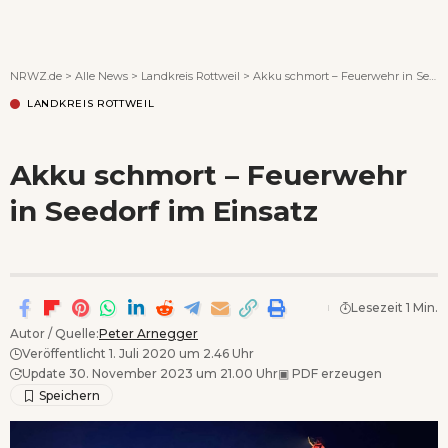
Wenn Orte erzählen ...
NRWZ.de
>
Alle News
>
Landkreis Rottweil
>
Akku schmort – Feuerwehr in Seedorf im Einsatz
LANDKREIS ROTTWEIL
Akku schmort – Feuerwehr
in Seedorf im Einsatz
Lesezeit 1 Min.
Autor / Quelle:
Peter Arnegger
Veröffentlicht 1. Juli 2020 um 2.46 Uhr
Update 30. November 2023 um 21.00 Uhr
▣
PDF erzeugen