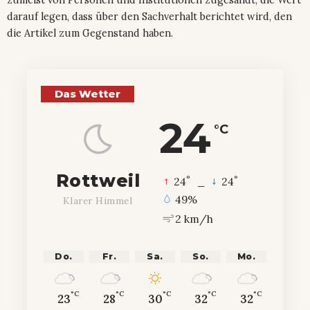
darauf legen, dass über den Sachverhalt berichtet wird, den
die Artikel zum Gegenstand haben.
Das Wetter
24
°C
Rottweil
°
°
24
_
24
49%
Klarer Himmel
2 km/h
Do.
Fr.
Sa.
So.
Mo.
°C
°C
°C
°C
°C
23
28
30
32
32