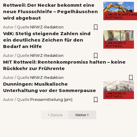
Rottweil: Der Neckar bekommt eine
neue Flussschleife – Pegelhäuschen
LANDESGARTENS
wird abgebaut
ROTTWEIL
Autor / Quelle:
NRWZ-Redaktion
VdK: Stetig steigende Zahlen sind
ein deutliches Zeichen für den
LANDKREIS
Bedarf an Hilfe
ROTTWEIL
Autor / Quelle:
NRWZ-Redaktion
MIT Rottweil: Rentenkompromiss halten – keine
Rückkehr zur Frührente
Autor / Quelle:
NRWZ-Redaktion
Dunningen: Musikalische
Unterhaltung vor der Sommerpause
LANDKREIS
ROTTWEIL
Autor / Quelle:
Pressemitteilung (pm)
Zurück
Weiter