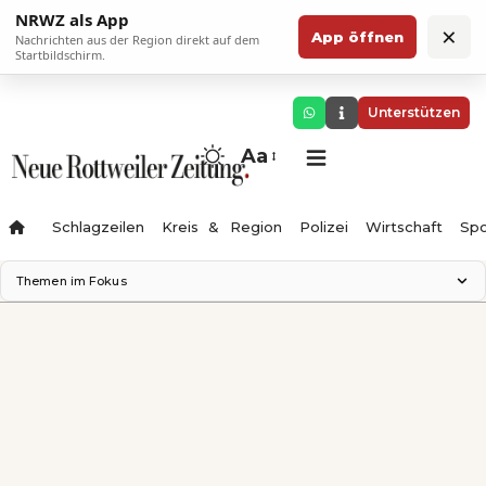
NRWZ als App
×
App öffnen
Nachrichten aus der Region direkt auf dem
Startbildschirm.
Unterstützen
Aa
Schlagzeilen
Kreis & Region
Polizei
Wirtschaft
Spo
Themen im Fokus
Landesgartenschau 2028
Science Center
Staatsmann: Theater & Denken
Ferienzauber '26
Testturm
Neckarline
Gäubahn