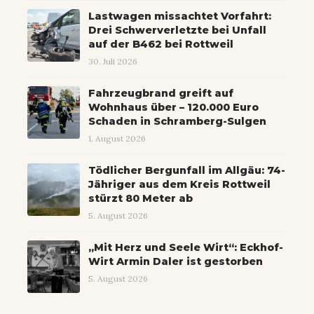
Lastwagen missachtet Vorfahrt:
Drei Schwerverletzte bei Unfall
auf der B462 bei Rottweil
30. Juli 2026
Fahrzeugbrand greift auf
Wohnhaus über – 120.000 Euro
Schaden in Schramberg-Sulgen
1. August 2026
Tödlicher Bergunfall im Allgäu: 74-
Jähriger aus dem Kreis Rottweil
stürzt 80 Meter ab
5. August 2026
„Mit Herz und Seele Wirt“: Eckhof-
Wirt Armin Daler ist gestorben
5. August 2026