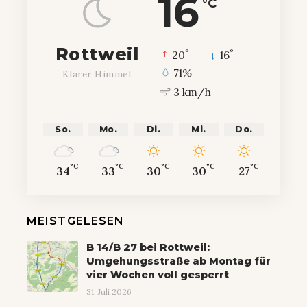
16
°C
Rottweil
°
°
20
_
16
71%
Klarer Himmel
3 km/h
So.
Mo.
Di.
Mi.
Do.
°C
°C
°C
°C
°C
34
33
30
30
27
MEISTGELESEN
B 14/B 27 bei Rottweil:
Umgehungsstraße ab Montag für
vier Wochen voll gesperrt
31. Juli 2026