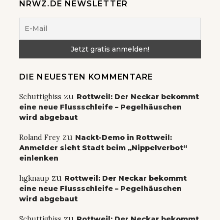
NRWZ.DE NEWSLETTER
DIE NEUESTEN KOMMENTARE
zu
Schuttigbiss
Rottweil: Der Neckar bekommt
eine neue Flussschleife – Pegelhäuschen
wird abgebaut
zu
Roland Frey
Nackt-Demo in Rottweil:
Anmelder sieht Stadt beim „Nippelverbot“
einlenken
zu
hgknaup
Rottweil: Der Neckar bekommt
eine neue Flussschleife – Pegelhäuschen
wird abgebaut
zu
Schuttigbiss
Rottweil: Der Neckar bekommt