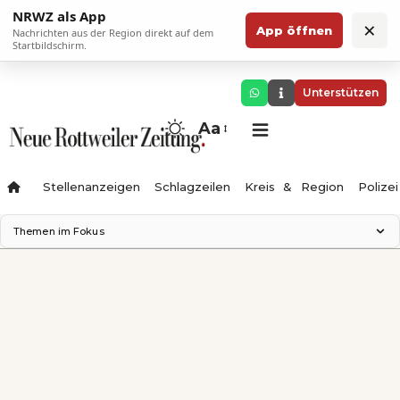
NRWZ als App
×
App öffnen
Nachrichten aus der Region direkt auf dem
Startbildschirm.
Unterstützen
Aa
Stellenanzeigen
Schlagzeilen
Kreis & Region
Polizei
Themen im Fokus
Landesgartenschau 2028
Zimmertheater Rottweil
Science Center
Ferienzauber '26
Testturm
Neckarline
Gäubahn