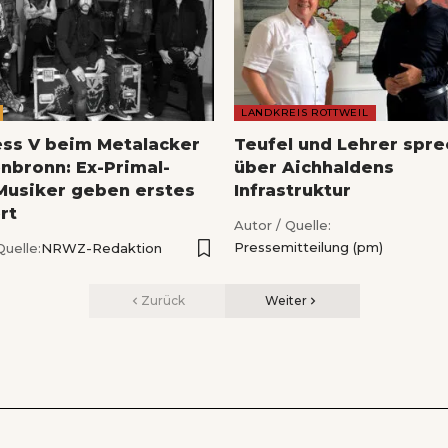
LANDKREIS ROTTWEIL
ess V beim Metalacker
Teufel und Lehrer spr
nbronn: Ex-Primal-
über Aichhaldens
Musiker geben erstes
Infrastruktur
rt
Autor / Quelle:
Pressemitteilung (pm)
Quelle:
NRWZ-Redaktion
Zurück
Weiter