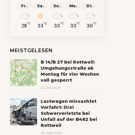
Fr.
Sa.
So.
Mo.
Di.
°C
°C
°C
°C
°C
28
33
33
33
30
MEISTGELESEN
B 14/B 27 bei Rottweil:
Umgehungsstraße ab
Montag für vier Wochen
voll gesperrt
31. Juli 2026
Lastwagen missachtet
Vorfahrt: Drei
Schwerverletzte bei
Unfall auf der B462 bei
Rottweil
30. Juli 2026