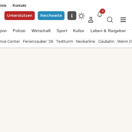
iste
Kontakt
9
Unterstützen
Reichweite
gion
Polizei
Wirtschaft
Sport
Kultur
Leben & Ratgeber
ence Center
Ferienzauber '26
Testturm
Neckarline
Gäubahn
Wenn Or