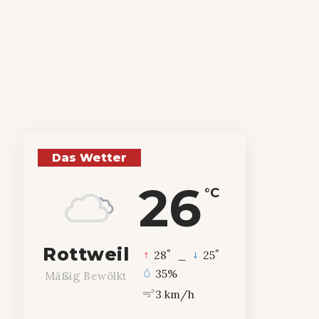
Das Wetter
26
°C
Rottweil
°
°
28
_
25
35%
Mäßig Bewölkt
3 km/h