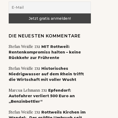
DIE NEUESTEN KOMMENTARE
zu
Stefan Weidle
MIT Rottweil:
Rentenkompromiss halten – keine
Rückkehr zur Frührente
zu
Stefan Weidle
Historisches
Niedrigwasser auf dem Rhein trifft
die Wirtschaft mit voller Wucht
zu
Marcus Lehmann
Epfendorf:
Autofahrer verliert 500 Euro an
„Benzinbettler“
zu
Stefan Weidle
Rottweils Kirchen im
Wandel: „Der größte Umbruch seit