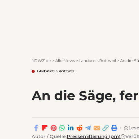
NRWZ.de
>
Alle News
>
Landkreis Rottweil
>
An die Säg
LANDKREIS ROTTWEIL
An die Säge, fert
Lese
Autor / Quelle:
Pressemitteilung (pm)
Veröf