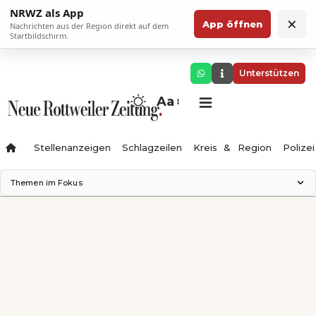
NRWZ als App
×
App öffnen
Nachrichten aus der Region direkt auf dem
Startbildschirm.
Unterstützen
Aa
Stellenanzeigen
Schlagzeilen
Kreis & Region
Polizei
Themen im Fokus
Landesgartenschau 2028
Zimmertheater Rottweil
Science Center
Ferienzauber '26
Testturm
Neckarline
Gäubahn