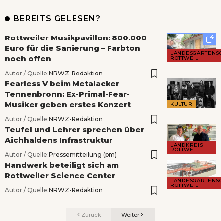
BEREITS GELESEN?
Rottweiler Musikpavillon: 800.000
4
Euro für die Sanierung – Farbton
LANDESGARTENS
noch offen
ROTTWEIL
Autor / Quelle:
NRWZ-Redaktion
Fearless V beim Metalacker
Tennenbronn: Ex-Primal-Fear-
Musiker geben erstes Konzert
KULTUR
Autor / Quelle:
NRWZ-Redaktion
Teufel und Lehrer sprechen über
Aichhaldens Infrastruktur
LANDKREIS
ROTTWEIL
Autor / Quelle:
Pressemitteilung (pm)
Handwerk beteiligt sich am
Rottweiler Science Center
LANDESGARTENS
ROTTWEIL
Autor / Quelle:
NRWZ-Redaktion
Zurück
Weiter