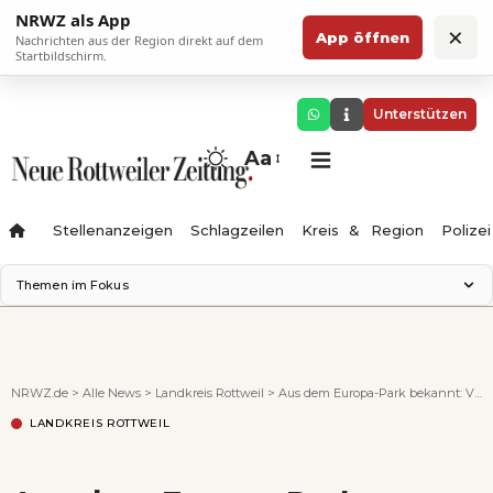
NRWZ als App
×
App öffnen
Nachrichten aus der Region direkt auf dem
Startbildschirm.
Unterstützen
Aa
Stellenanzeigen
Schlagzeilen
Kreis & Region
Polizei
Themen im Fokus
Landesgartenschau 2028
Zimmertheater Rottweil
Science Center
NRWZ.de
>
Alle News
>
Landkreis Rottweil
>
Aus dem Europa-Park bekannt: VR-Erlebnis „YULLBE GO“ kommt nach Rottweil
Ferienzauber '26
LANDKREIS ROTTWEIL
Testturm
Neckarline
Gäubahn