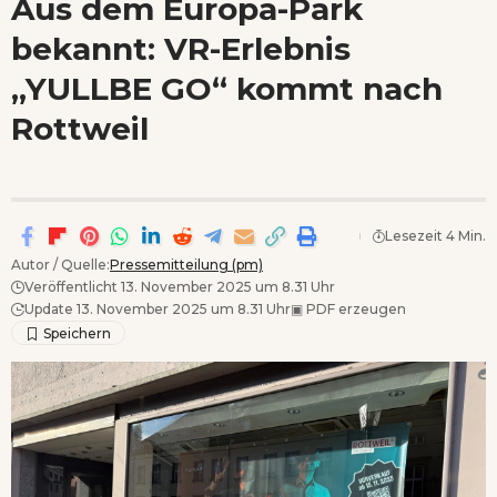
Aus dem Europa-Park
Wenn Orte erzählen ...
bekannt: VR-Erlebnis
- Anzeige -
„YULLBE GO“ kommt nach
Rottweil
Lesezeit 4 Min.
Autor / Quelle:
Pressemitteilung (pm)
Veröffentlicht 13. November 2025 um 8.31 Uhr
Update 13. November 2025 um 8.31 Uhr
▣
PDF erzeugen