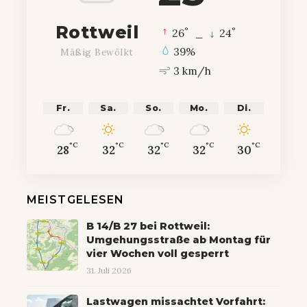
Rottweil
°
°
26
_
24
39%
Mäßig Bewölkt
3 km/h
Fr.
Sa.
So.
Mo.
Di.
°C
°C
°C
°C
°C
28
32
32
32
30
MEISTGELESEN
B 14/B 27 bei Rottweil:
Umgehungsstraße ab Montag für
vier Wochen voll gesperrt
31. Juli 2026
Lastwagen missachtet Vorfahrt: