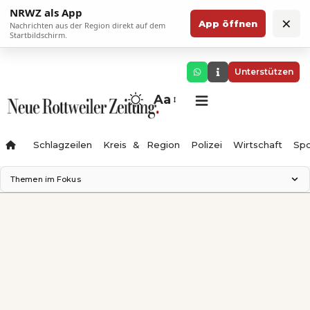
NRWZ als App
×
App öffnen
Nachrichten aus der Region direkt auf dem
Startbildschirm.
Unterstützen
Aa
Schlagzeilen
Kreis & Region
Polizei
Wirtschaft
Spo
Themen im Fokus
Landesgartenschau 2028
Science Center
Staatsmann: Theater & Denken
Ferienzauber '26
Testturm
Neckarline
Gäubahn