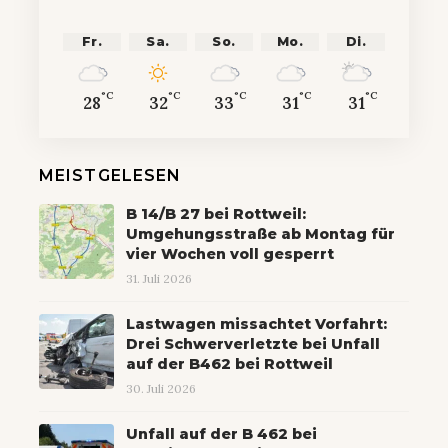
Fr.
Sa.
So.
Mo.
Di.
°C
°C
°C
°C
°C
28
32
33
31
31
MEISTGELESEN
B 14/B 27 bei Rottweil:
Umgehungsstraße ab Montag für
vier Wochen voll gesperrt
31. Juli 2026
Lastwagen missachtet Vorfahrt:
Drei Schwerverletzte bei Unfall
auf der B462 bei Rottweil
30. Juli 2026
Unfall auf der B 462 bei