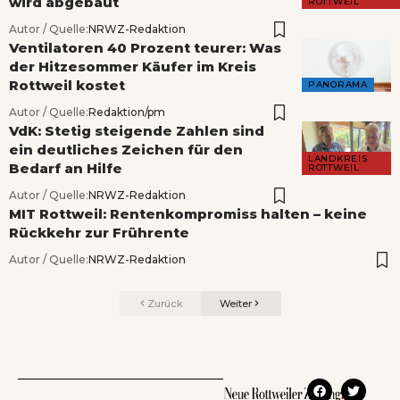
wird abgebaut
ROTTWEIL
Autor / Quelle:
NRWZ-Redaktion
Ventilatoren 40 Prozent teurer: Was
der Hitzesommer Käufer im Kreis
Rottweil kostet
PANORAMA
Autor / Quelle:
Redaktion/pm
VdK: Stetig steigende Zahlen sind
ein deutliches Zeichen für den
LANDKREIS
Bedarf an Hilfe
ROTTWEIL
Autor / Quelle:
NRWZ-Redaktion
MIT Rottweil: Rentenkompromiss halten – keine
Rückkehr zur Frührente
Autor / Quelle:
NRWZ-Redaktion
Zurück
Weiter