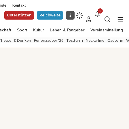
iste
Kontakt
9
Unterstützen
Reichweite
schaft
Sport
Kultur
Leben & Ratgeber
Vereinsmitteilung
Theater & Denken
Ferienzauber '26
Testturm
Neckarline
Gäubahn
W