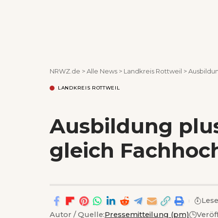
NRWZ.de
>
Alle News
>
Landkreis Rottweil
>
Ausbildun
LANDKREIS ROTTWEIL
Ausbildung plus
gleich Fachhoch
Lese
Autor / Quelle:
Pressemitteilung (pm)
Veröf