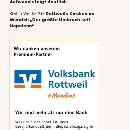
Aufwand steigt deutlich
zu
Stefan Weidle
Rottweils Kirchen im
Wandel: „Der größte Umbruch seit
Napoleon“