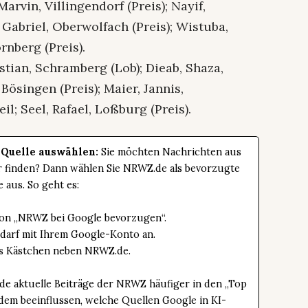
rvin, Villingendorf (Preis); Nayif,
Gabriel, Oberwolfach (Preis); Wistuba,
rnberg (Preis).
astian, Schramberg (Lob); Dieab, Shaza,
ösingen (Preis); Maier, Jannis,
il; Seel, Rafael, Loßburg (Preis).
 Quelle auswählen:
Sie möchten Nachrichten aus
er finden? Dann wählen Sie NRWZ.de als bevorzugte
e aus. So geht es:
tton „NRWZ bei Google bevorzugen“.
edarf mit Ihrem Google-Konto an.
das Kästchen neben NRWZ.de.
de aktuelle Beiträge der NRWZ häufiger in den „Top
dem beeinflussen, welche Quellen Google in KI-