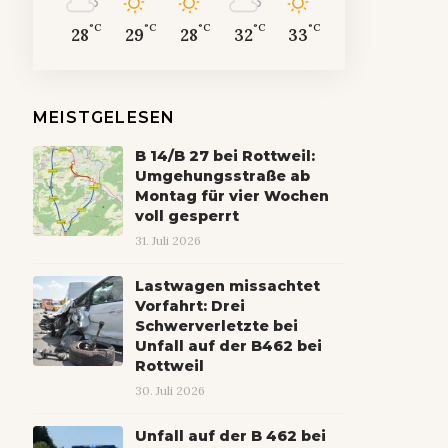
°C
°C
°C
°C
°C
28
29
28
32
33
MEISTGELESEN
B 14/B 27 bei Rottweil:
Umgehungsstraße ab
Montag für vier Wochen
voll gesperrt
31. Juli 2026
Lastwagen missachtet
Vorfahrt: Drei
Schwerverletzte bei
Unfall auf der B462 bei
Rottweil
30. Juli 2026
Unfall auf der B 462 bei