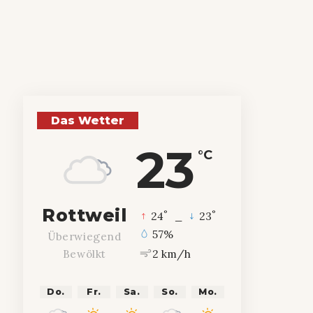
Das Wetter
23
°C
Rottweil
°
°
24
_
23
57%
Überwiegend
2 km/h
Bewölkt
Do.
Fr.
Sa.
So.
Mo.