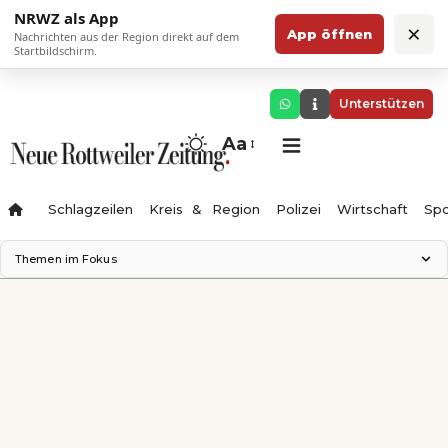
NRWZ als App
×
App öffnen
Nachrichten aus der Region direkt auf dem
Startbildschirm.
Unterstützen
Aa
Schlagzeilen
Kreis & Region
Polizei
Wirtschaft
Spo
Themen im Fokus
Landesgartenschau 2028
Science Center
Staatsmann: Theater & Denken
Ferienzauber '26
Testturm
Neckarline
Gäubahn