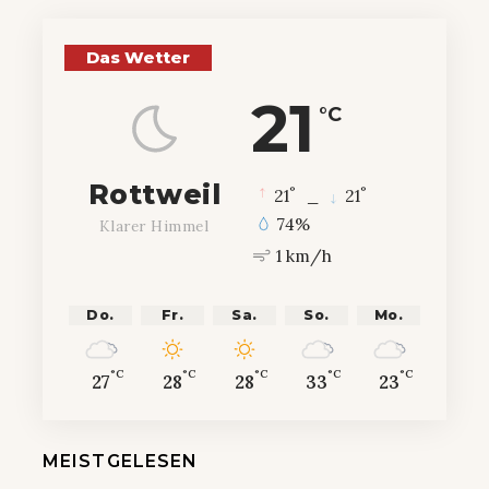
Das Wetter
21
°C
Rottweil
°
°
21
_
21
74%
Klarer Himmel
1 km/h
Do.
Fr.
Sa.
So.
Mo.
°C
°C
°C
°C
°C
27
28
28
33
23
MEISTGELESEN