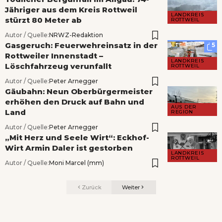
Jähriger aus dem Kreis Rottweil
LANDKREIS
stürzt 80 Meter ab
ROTTWEIL
Autor / Quelle:
NRWZ-Redaktion
Gasgeruch: Feuerwehreinsatz in der
5
Rottweiler Innenstadt –
LANDKREIS
Löschfahrzeug verunfallt
ROTTWEIL
Autor / Quelle:
Peter Arnegger
Gäubahn: Neun Oberbürgermeister
erhöhen den Druck auf Bahn und
AUS DER
Land
REGION
Autor / Quelle:
Peter Arnegger
„Mit Herz und Seele Wirt“: Eckhof-
Wirt Armin Daler ist gestorben
LANDKREIS
ROTTWEIL
Autor / Quelle:
Moni Marcel (mm)
Zurück
Weiter