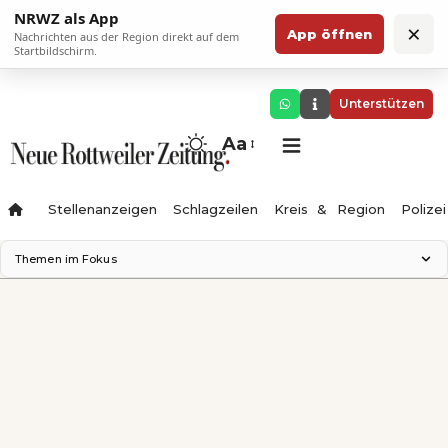
NRWZ als App
×
App öffnen
Nachrichten aus der Region direkt auf dem
Startbildschirm.
Unterstützen
Aa
Stellenanzeigen
Schlagzeilen
Kreis & Region
Polizei
Themen im Fokus
Landesgartenschau 2028
Zimmertheater Rottweil
Science Center
Ferienzauber '26
Testturm
Neckarline
Gäubahn