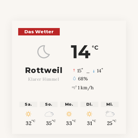
Das Wetter
14
°C
Rottweil
°
°
15
_
14
68%
Klarer Himmel
1 km/h
Sa.
So.
Mo.
Di.
Mi.
°C
°C
°C
°C
°C
32
35
33
31
25