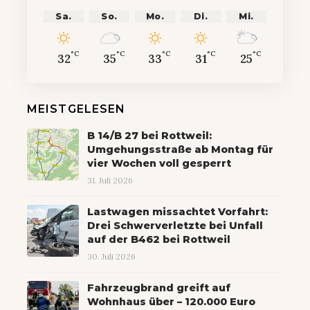
Sa.
So.
Mo.
Di.
Mi.
°C
°C
°C
°C
°C
32
35
33
31
25
MEISTGELESEN
B 14/B 27 bei Rottweil:
Umgehungsstraße ab Montag für
vier Wochen voll gesperrt
31. Juli 2026
Lastwagen missachtet Vorfahrt:
Drei Schwerverletzte bei Unfall
auf der B462 bei Rottweil
30. Juli 2026
Fahrzeugbrand greift auf
Wohnhaus über – 120.000 Euro