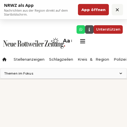
NRWZ als App
×
App öffnen
Nachrichten aus der Region direkt auf dem
Startbildschirm.
Unterstützen
Aa
Stellenanzeigen
Schlagzeilen
Kreis & Region
Polizei
Themen im Fokus
Landesgartenschau 2028
Zimmertheater Rottweil
Science Center
Ferienzauber '26
Testturm
Neckarline
Gäubahn