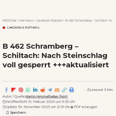
Wenn Orte erzählen ...
NRWZ.de
>
Alle News
>
Landkreis Rottweil
>
B 462 Schramberg – Schiltach: Nach Steinschlag voll gesperrt +++aktualisiert
LANDKREIS ROTTWEIL
B 462 Schramberg –
Schiltach: Nach Steinschlag
voll gesperrt +++aktualisiert
Lesezeit 3 Min.
Autor / Quelle:
Martin Himmelheber (him)
Veröffentlicht 10. Februar 2020 um 9.05 Uhr
Update 30. November 2023 um 21.31 Uhr
▣
PDF erzeugen