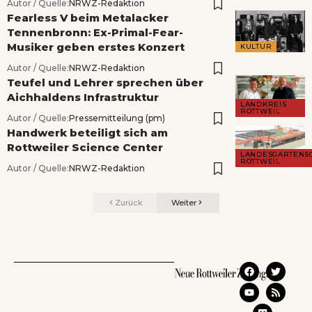
Autor / Quelle:
NRWZ-Redaktion
Fearless V beim Metalacker
Tennenbronn: Ex-Primal-Fear-
Musiker geben erstes Konzert
KULTUR
Autor / Quelle:
NRWZ-Redaktion
Teufel und Lehrer sprechen über
Aichhaldens Infrastruktur
LANDKREIS
ROTTWEIL
Autor / Quelle:
Pressemitteilung (pm)
Handwerk beteiligt sich am
Rottweiler Science Center
LANDESGARTENS
ROTTWEIL
Autor / Quelle:
NRWZ-Redaktion
Zurück
Weiter