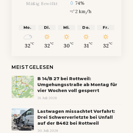
74%
Mäßig Bewölkt
2 km/h
Mo.
Di.
Mi.
Do.
Fr.
°C
°C
°C
°C
°C
32
32
30
31
32
MEISTGELESEN
B 14/B 27 bei Rottweil:
Umgehungsstraße ab Montag für
vier Wochen voll gesperrt
31. Juli 2026
Lastwagen missachtet Vorfahrt:
Drei Schwerverletzte bei Unfall
auf der B462 bei Rottweil
30. Juli 2026