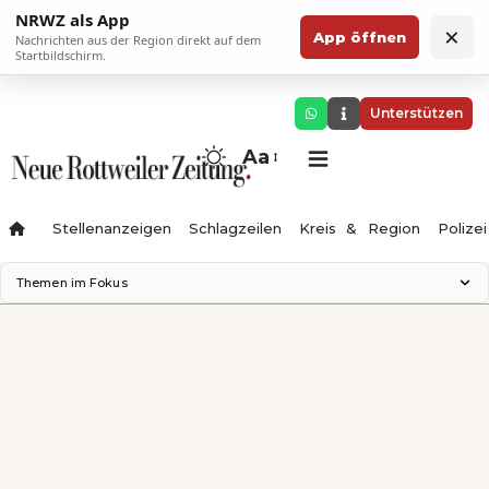
NRWZ als App
×
App öffnen
Nachrichten aus der Region direkt auf dem
Startbildschirm.
Unterstützen
Aa
Stellenanzeigen
Schlagzeilen
Kreis & Region
Polizei
Themen im Fokus
Landesgartenschau 2028
Zimmertheater Rottweil
Science Center
Ferienzauber '26
Testturm
Neckarline
Gäubahn