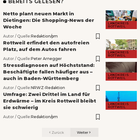
BEREITS GELESEN?
Netto plant neuen Markt in
Dietingen: Die Shopping-News der
LANDKREIS
Woche
ROTTWEIL
Autor / Quelle:
Redaktion/pm
Rottweil erfindet den autofreien
Platz, auf dem Autos fahren
LANDKREIS
ROTTWEIL
Autor / Quelle:
Peter Arnegger
Stressdiagnosen auf Höchststand:
Beschäftigte fallen häufiger aus –
LANDKREIS
auch in Baden-Württemberg
ROTTWEIL
Autor / Quelle:
NRWZ-Redaktion
Umfrage: Zwei Drittel im Land für
Erdwärme – im Kreis Rottweil bleibt
LANDKREIS
sie schwierig
ROTTWEIL
Autor / Quelle:
Redaktion/pm
Zurück
Weiter