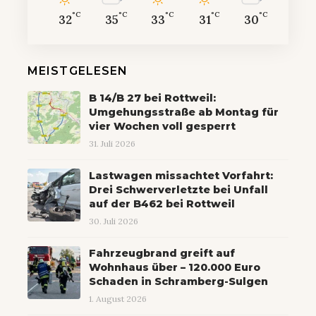
°C
°C
°C
°C
°C
32
35
33
31
30
MEISTGELESEN
B 14/B 27 bei Rottweil:
Umgehungsstraße ab Montag für
vier Wochen voll gesperrt
31. Juli 2026
Lastwagen missachtet Vorfahrt:
Drei Schwerverletzte bei Unfall
auf der B462 bei Rottweil
30. Juli 2026
Fahrzeugbrand greift auf
Wohnhaus über – 120.000 Euro
Schaden in Schramberg-Sulgen
1. August 2026