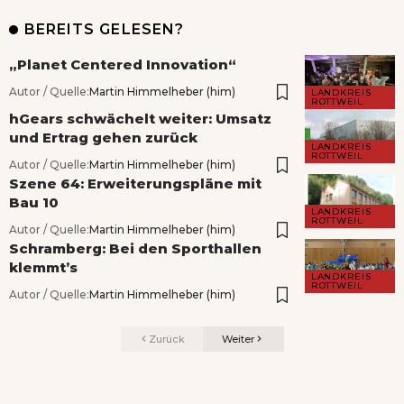
BEREITS GELESEN?
„Planet Centered Innovation“
Autor / Quelle:
Martin Himmelheber (him)
LANDKREIS
ROTTWEIL
hGears schwächelt weiter: Umsatz
und Ertrag gehen zurück
LANDKREIS
ROTTWEIL
Autor / Quelle:
Martin Himmelheber (him)
Szene 64: Erweiterungspläne mit
Bau 10
LANDKREIS
ROTTWEIL
Autor / Quelle:
Martin Himmelheber (him)
Schramberg: Bei den Sporthallen
klemmt’s
LANDKREIS
ROTTWEIL
Autor / Quelle:
Martin Himmelheber (him)
Zurück
Weiter