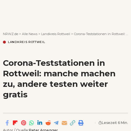
Wenn Orte erzählen ...
NRWZ.de
>
Alle News
>
Landkreis Rottweil
>
Corona-Teststationen in Rottweil: manche machen zu, andere testen weiter gratis
LANDKREIS ROTTWEIL
Corona-Teststationen in
Rottweil: manche machen
zu, andere testen weiter
gratis
Lesezeit 6 Min.
Autor / Quelle:
Peter Arnegger