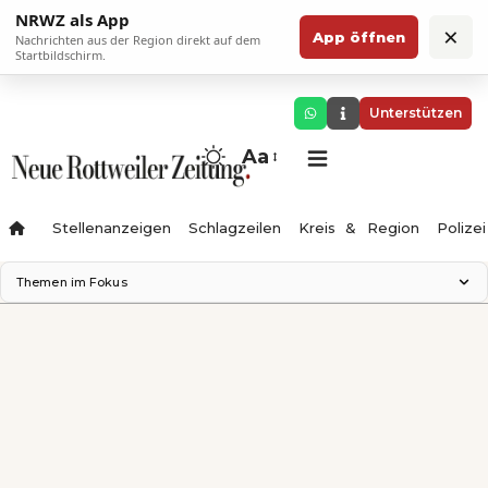
NRWZ als App
×
App öffnen
Nachrichten aus der Region direkt auf dem
Startbildschirm.
Unterstützen
Aa
Stellenanzeigen
Schlagzeilen
Kreis & Region
Polizei
Themen im Fokus
Landesgartenschau 2028
Zimmertheater Rottweil
Science Center
Ferienzauber '26
Testturm
Neckarline
Gäubahn