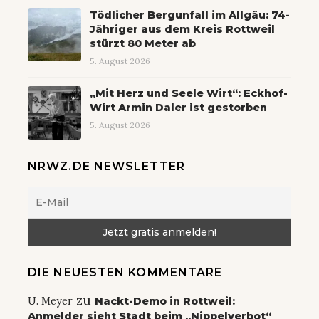
Tödlicher Bergunfall im Allgäu: 74-
Jähriger aus dem Kreis Rottweil
stürzt 80 Meter ab
5. August 2026
„Mit Herz und Seele Wirt“: Eckhof-
Wirt Armin Daler ist gestorben
5. August 2026
NRWZ.DE NEWSLETTER
DIE NEUESTEN KOMMENTARE
zu
U. Meyer
Nackt-Demo in Rottweil:
Anmelder sieht Stadt beim „Nippelverbot“