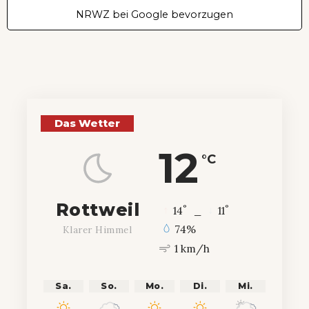
NRWZ bei Google bevorzugen
Das Wetter
12
°C
Rottweil
°
°
14
_
11
74%
Klarer Himmel
1 km/h
Sa.
So.
Mo.
Di.
Mi.