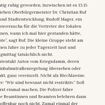
ig ruhig geworden. Inzwischen ist es 13.15
ziehen Oberbürgermeister Dr. Christian Ruf
und Stadtentwicklung, Rudolf Mager, ein
hrsversuchs für die Vertreter der lokalen
nnen, wann ich mal hier gestanden hätte,
e”, sagt Ruf. Die kleine Gruppe steht am
nen Jahre zu jeder Tageszeit laut und
gmittag tatsächlich nicht.
utentakt Autos vom Kriegsdamm, deren
Einbahnstraßenregelung übersehen oder
kt, ganz vereinzelt. Nicht als Blechlawine.
 “Wir sind bewusst nicht restriktiv.” Soll
rst einmal machen. Die Polizei fahre
 Die Beamtinnen und Beamten belehren dann
s offenbar noch nicht. Zumal einmal der