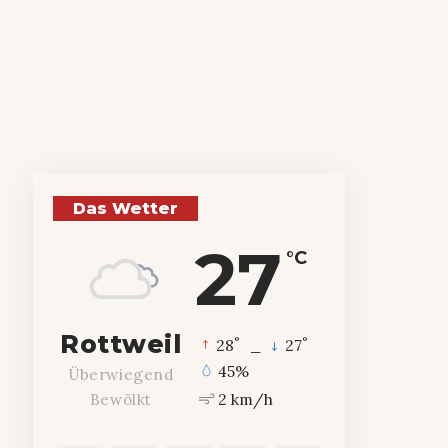
Das Wetter
27
°C
Rottweil
°
°
28
_
27
45%
Überwiegend
2 km/h
Bewölkt