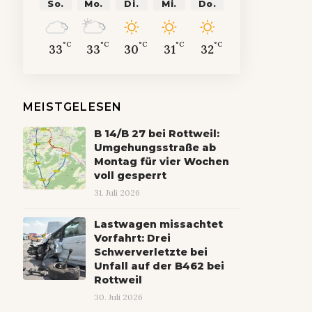
So.
Mo.
Di.
Mi.
Do.
°C
°C
°C
°C
°C
33
33
30
31
32
MEISTGELESEN
B 14/B 27 bei Rottweil:
Umgehungsstraße ab
Montag für vier Wochen
voll gesperrt
31. Juli 2026
Lastwagen missachtet
Vorfahrt: Drei
Schwerverletzte bei
Unfall auf der B462 bei
Rottweil
30. Juli 2026