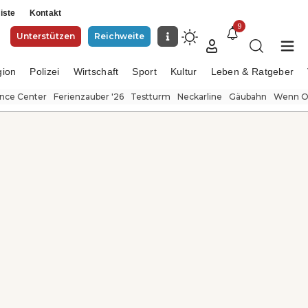
iste
Kontakt
9
Unterstützen
Reichweite
gion
Polizei
Wirtschaft
Sport
Kultur
Leben & Ratgeber
ence Center
Ferienzauber '26
Testturm
Neckarline
Gäubahn
Wenn Or