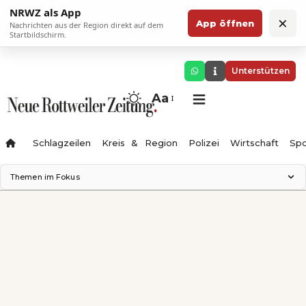
NRWZ als App
×
App öffnen
Nachrichten aus der Region direkt auf dem
Startbildschirm.
Unterstützen
Aa
Schlagzeilen
Kreis & Region
Polizei
Wirtschaft
Spo
Themen im Fokus
Landesgartenschau 2028
Science Center
Staatsmann: Theater & Denken
Ferienzauber '26
Testturm
Neckarline
Gäubahn