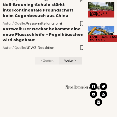
Nell-Breuning-Schule stärkt
interkontinentale Freundschaft
LANDKREIS
beim Gegenbesuch aus China
ROTTWEIL
Autor / Quelle:
Pressemitteilung (pm)
Rottweil: Der Neckar bekommt eine
neue Flussschleife – Pegelhäuschen
LANDESGARTENS
wird abgebaut
ROTTWEIL
Autor / Quelle:
NRWZ-Redaktion
Zurück
Weiter