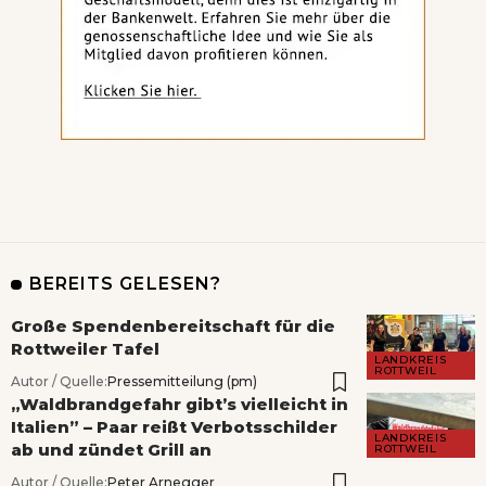
BEREITS GELESEN?
Große Spendenbereitschaft für die
Rottweiler Tafel
LANDKREIS
ROTTWEIL
Autor / Quelle:
Pressemitteilung (pm)
„Waldbrandgefahr gibt’s vielleicht in
Italien” – Paar reißt Verbotsschilder
LANDKREIS
ab und zündet Grill an
ROTTWEIL
Autor / Quelle:
Peter Arnegger