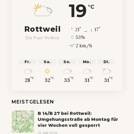
19
°C
Rottweil
°
°
21
_
17
53%
Ein Paar Wolken
2 km/h
Fr.
Sa.
So.
Mo.
Di.
°C
°C
°C
°C
°C
28
32
33
31
31
MEISTGELESEN
B 14/B 27 bei Rottweil:
Umgehungsstraße ab Montag für
vier Wochen voll gesperrt
31. Juli 2026