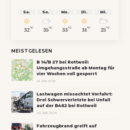
Sa.
So.
Mo.
Di.
Mi.
°C
°C
°C
°C
°C
32
35
33
31
25
MEISTGELESEN
B 14/B 27 bei Rottweil:
Umgehungsstraße ab Montag für
vier Wochen voll gesperrt
31. Juli 2026
Lastwagen missachtet Vorfahrt:
Drei Schwerverletzte bei Unfall
auf der B462 bei Rottweil
30. Juli 2026
Fahrzeugbrand greift auf