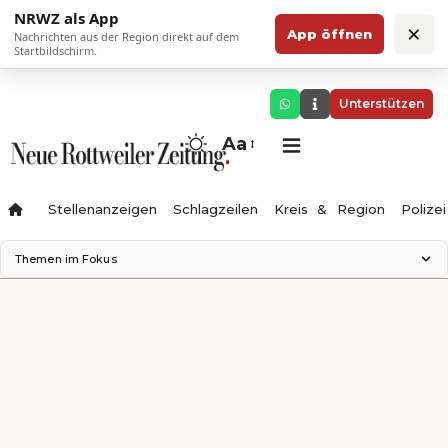
NRWZ als App
×
App öffnen
Nachrichten aus der Region direkt auf dem
Startbildschirm.
Unterstützen
Aa
Stellenanzeigen
Schlagzeilen
Kreis & Region
Polizei
Themen im Fokus
Landesgartenschau 2028
Zimmertheater Rottweil
Science Center
Ferienzauber '26
Testturm
Neckarline
Gäubahn