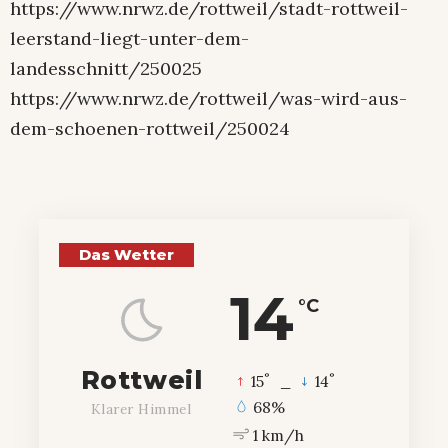
https://www.nrwz.de/rottweil/stadt-rottweil-
leerstand-liegt-unter-dem-
landesschnitt/250025
https://www.nrwz.de/rottweil/was-wird-aus-
dem-schoenen-rottweil/250024
Das Wetter
14
°C
Rottweil
°
°
15
_
14
68%
Klarer Himmel
1 km/h