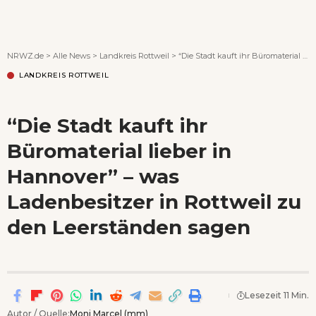
Wenn Orte erzählen ...
NRWZ.de
>
Alle News
>
Landkreis Rottweil
>
“Die Stadt kauft ihr Büromaterial lieber in Hannover” – was Ladenbesitzer in Rottweil zu den Leerständen sagen
LANDKREIS ROTTWEIL
“Die Stadt kauft ihr
Büromaterial lieber in
Hannover” – was
Ladenbesitzer in Rottweil zu
den Leerständen sagen
Lesezeit 11 Min.
Autor / Quelle:
Moni Marcel (mm)