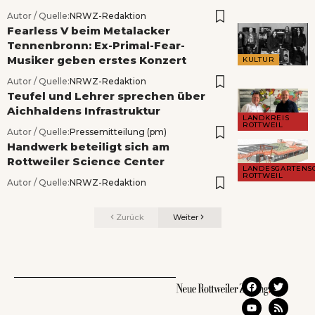
Autor / Quelle:
NRWZ-Redaktion
Fearless V beim Metalacker
Tennenbronn: Ex-Primal-Fear-
Musiker geben erstes Konzert
KULTUR
Autor / Quelle:
NRWZ-Redaktion
Teufel und Lehrer sprechen über
Aichhaldens Infrastruktur
LANDKREIS
ROTTWEIL
Autor / Quelle:
Pressemitteilung (pm)
Handwerk beteiligt sich am
Rottweiler Science Center
LANDESGARTENS
ROTTWEIL
Autor / Quelle:
NRWZ-Redaktion
Zurück
Weiter