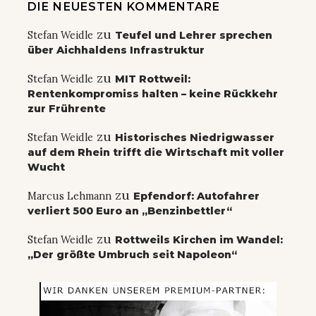
DIE NEUESTEN KOMMENTARE
zu
Stefan Weidle
Teufel und Lehrer sprechen
über Aichhaldens Infrastruktur
zu
Stefan Weidle
MIT Rottweil:
Rentenkompromiss halten – keine Rückkehr
zur Frührente
zu
Stefan Weidle
Historisches Niedrigwasser
auf dem Rhein trifft die Wirtschaft mit voller
Wucht
zu
Marcus Lehmann
Epfendorf: Autofahrer
verliert 500 Euro an „Benzinbettler“
zu
Stefan Weidle
Rottweils Kirchen im Wandel:
„Der größte Umbruch seit Napoleon“