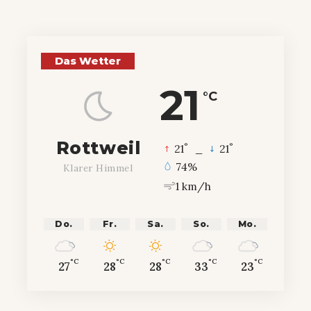
Das Wetter
21
°C
Rottweil
°
°
21
_
21
74%
Klarer Himmel
1 km/h
Do.
Fr.
Sa.
So.
Mo.
°C
°C
°C
°C
°C
27
28
28
33
23