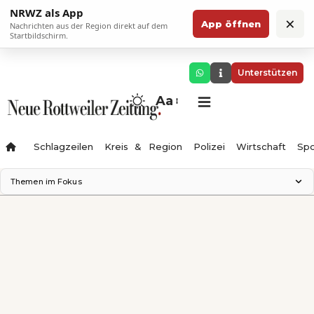
NRWZ als App
×
App öffnen
Nachrichten aus der Region direkt auf dem
Startbildschirm.
Unterstützen
Aa
Schlagzeilen
Kreis & Region
Polizei
Wirtschaft
Spo
Themen im Fokus
Landesgartenschau 2028
Science Center
Staatsmann: Theater & Denken
Ferienzauber '26
Testturm
Neckarline
Gäubahn