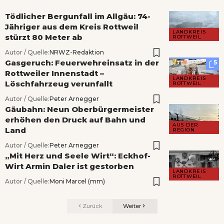
Tödlicher Bergunfall im Allgäu: 74-
Jähriger aus dem Kreis Rottweil
LANDKREIS
stürzt 80 Meter ab
ROTTWEIL
Autor / Quelle:
NRWZ-Redaktion
Gasgeruch: Feuerwehreinsatz in der
5
Rottweiler Innenstadt –
LANDKREIS
Löschfahrzeug verunfallt
ROTTWEIL
Autor / Quelle:
Peter Arnegger
Gäubahn: Neun Oberbürgermeister
erhöhen den Druck auf Bahn und
AUS DER
Land
REGION
Autor / Quelle:
Peter Arnegger
„Mit Herz und Seele Wirt“: Eckhof-
Wirt Armin Daler ist gestorben
LANDKREIS
ROTTWEIL
Autor / Quelle:
Moni Marcel (mm)
Zurück
Weiter