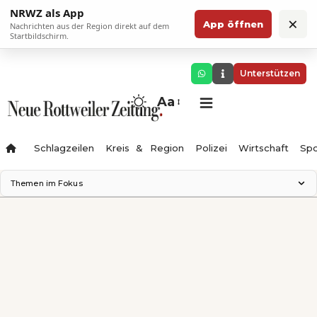
NRWZ als App
×
App öffnen
Nachrichten aus der Region direkt auf dem
Startbildschirm.
Unterstützen
Aa
Schlagzeilen
Kreis & Region
Polizei
Wirtschaft
Spo
Themen im Fokus
Landesgartenschau 2028
Science Center
Staatsmann: Theater & Denken
Ferienzauber '26
Testturm
Neckarline
Gäubahn