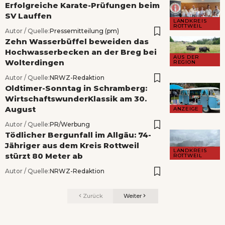
Erfolgreiche Karate-Prüfungen beim
SV Lauffen
LANDKREIS
ROTTWEIL
Autor / Quelle:
Pressemitteilung (pm)
Zehn Wasserbüffel beweiden das
Hochwasserbecken an der Breg bei
AUS DER
Wolterdingen
REGION
Autor / Quelle:
NRWZ-Redaktion
Oldtimer-Sonntag in Schramberg:
WirtschaftswunderKlassik am 30.
August
ANZEIGE
Autor / Quelle:
PR/Werbung
Tödlicher Bergunfall im Allgäu: 74-
Jähriger aus dem Kreis Rottweil
LANDKREIS
stürzt 80 Meter ab
ROTTWEIL
Autor / Quelle:
NRWZ-Redaktion
Zurück
Weiter