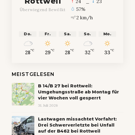
Rottweil
°
°
24
_
23
57%
Überwiegend Bewölkt
2 km/h
Do.
Fr.
Sa.
So.
Mo.
°C
°C
°C
°C
°C
28
29
28
32
33
MEISTGELESEN
B 14/B 27 bei Rottweil:
Umgehungsstraße ab Montag für
vier Wochen voll gesperrt
31. Juli 2026
Lastwagen missachtet Vorfahrt:
Drei Schwerverletzte bei Unfall
auf der B462 bei Rottweil