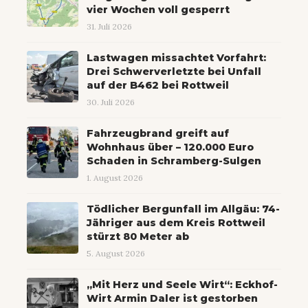
vier Wochen voll gesperrt
31. Juli 2026
Lastwagen missachtet Vorfahrt:
Drei Schwerverletzte bei Unfall
auf der B462 bei Rottweil
30. Juli 2026
Fahrzeugbrand greift auf
Wohnhaus über – 120.000 Euro
Schaden in Schramberg-Sulgen
1. August 2026
Tödlicher Bergunfall im Allgäu: 74-
Jähriger aus dem Kreis Rottweil
stürzt 80 Meter ab
5. August 2026
„Mit Herz und Seele Wirt“: Eckhof-
Wirt Armin Daler ist gestorben