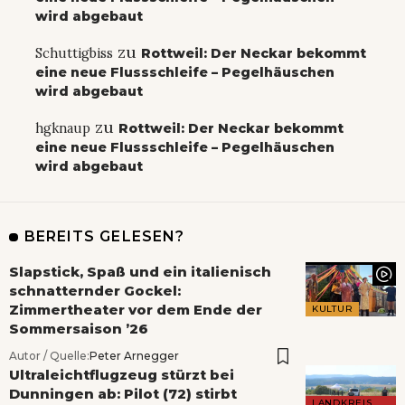
wird abgebaut
zu
Schuttigbiss
Rottweil: Der Neckar bekommt
eine neue Flussschleife – Pegelhäuschen
wird abgebaut
zu
hgknaup
Rottweil: Der Neckar bekommt
eine neue Flussschleife – Pegelhäuschen
wird abgebaut
BEREITS GELESEN?
Slapstick, Spaß und ein italienisch
schnatternder Gockel:
Zimmertheater vor dem Ende der
KULTUR
Sommersaison ’26
Autor / Quelle:
Peter Arnegger
Ultraleichtflugzeug stürzt bei
Dunningen ab: Pilot (72) stirbt
LANDKREIS