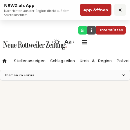
NRWZ als App
×
App öffnen
Nachrichten aus der Region direkt auf dem
Startbildschirm.
Unterstützen
Aa
Stellenanzeigen
Schlagzeilen
Kreis & Region
Polizei
Themen im Fokus
Landesgartenschau 2028
Zimmertheater Rottweil
Science Center
Ferienzauber '26
Testturm
Neckarline
Gäubahn