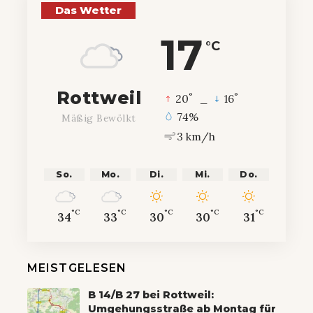
Das Wetter
17
°C
Rottweil
°
°
20
_
16
74%
Mäßig Bewölkt
3 km/h
So.
Mo.
Di.
Mi.
Do.
°C
°C
°C
°C
°C
34
33
30
30
31
MEISTGELESEN
B 14/B 27 bei Rottweil:
Umgehungsstraße ab Montag für