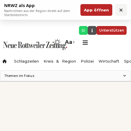
NRWZ als App
×
App öffnen
Nachrichten aus der Region direkt auf dem
Startbildschirm.
Unterstützen
Aa
Schlagzeilen
Kreis & Region
Polizei
Wirtschaft
Spo
Themen im Fokus
Landesgartenschau 2028
Science Center
Staatsmann: Theater & Denken
Ferienzauber '26
Testturm
Neckarline
Gäubahn