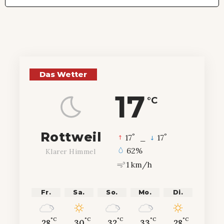
Das Wetter
17
°C
Rottweil
°
°
17
_
17
62%
Klarer Himmel
1 km/h
Fr.
Sa.
So.
Mo.
Di.
°C
°C
°C
°C
°C
28
30
32
33
28