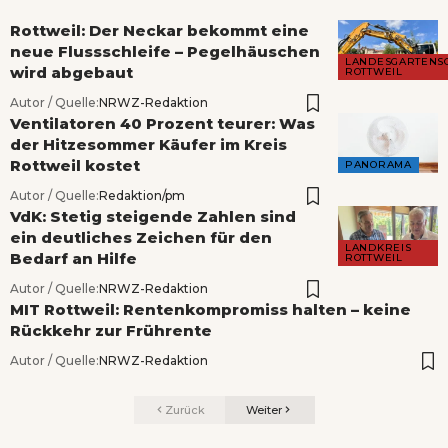
Rottweil: Der Neckar bekommt eine
neue Flussschleife – Pegelhäuschen
LANDESGARTENS
wird abgebaut
ROTTWEIL
Autor / Quelle:
NRWZ-Redaktion
Ventilatoren 40 Prozent teurer: Was
der Hitzesommer Käufer im Kreis
Rottweil kostet
PANORAMA
Autor / Quelle:
Redaktion/pm
VdK: Stetig steigende Zahlen sind
ein deutliches Zeichen für den
LANDKREIS
Bedarf an Hilfe
ROTTWEIL
Autor / Quelle:
NRWZ-Redaktion
MIT Rottweil: Rentenkompromiss halten – keine
Rückkehr zur Frührente
Autor / Quelle:
NRWZ-Redaktion
Zurück
Weiter