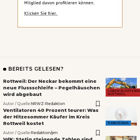
BEREITS GELESEN?
Rottweil: Der Neckar bekommt eine
neue Flussschleife – Pegelhäuschen
LANDESGARTENS
wird abgebaut
ROTTWEIL
Autor / Quelle:
NRWZ-Redaktion
Ventilatoren 40 Prozent teurer: Was
der Hitzesommer Käufer im Kreis
Rottweil kostet
PANORAMA
Autor / Quelle:
Redaktion/pm
VdK: Stetig steigende Zahlen sind