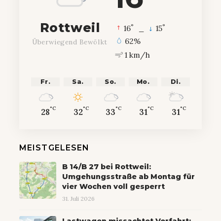
Rottweil
°
°
16
_
15
62%
Überwiegend Bewölkt
1 km/h
Fr.
Sa.
So.
Mo.
Di.
°C
°C
°C
°C
°C
28
32
33
31
31
MEISTGELESEN
B 14/B 27 bei Rottweil:
Umgehungsstraße ab Montag für
vier Wochen voll gesperrt
31. Juli 2026