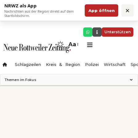
NRWZ als App
×
App öffnen
Nachrichten aus der Region direkt auf dem
Startbildschirm.
Unterstützen
Aa
Schlagzeilen
Kreis & Region
Polizei
Wirtschaft
Spo
Themen im Fokus
Landesgartenschau 2028
Science Center
Staatsmann: Theater & Denken
Ferienzauber '26
Testturm
Neckarline
Gäubahn