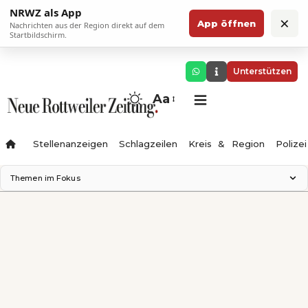
NRWZ als App
×
App öffnen
Nachrichten aus der Region direkt auf dem
Startbildschirm.
Unterstützen
Aa
Stellenanzeigen
Schlagzeilen
Kreis & Region
Polizei
Themen im Fokus
Landesgartenschau 2028
Zimmertheater Rottweil
Science Center
Ferienzauber '26
Testturm
Neckarline
Gäubahn