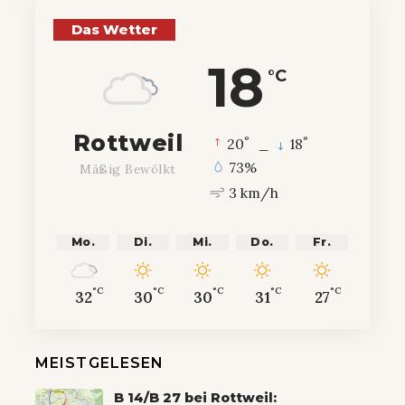
Das Wetter
18
°C
Rottweil
°
°
20
_
18
73%
Mäßig Bewölkt
3 km/h
Mo.
Di.
Mi.
Do.
Fr.
°C
°C
°C
°C
°C
32
30
30
31
27
MEISTGELESEN
B 14/B 27 bei Rottweil: