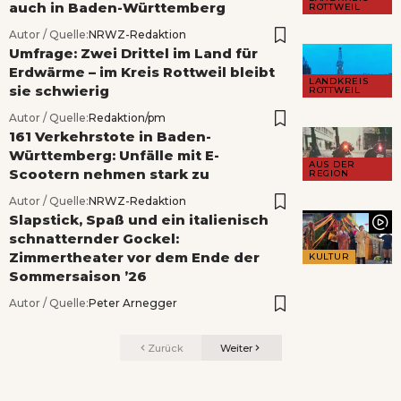
auch in Baden-Württemberg
ROTTWEIL
Autor / Quelle:
NRWZ-Redaktion
Umfrage: Zwei Drittel im Land für
Erdwärme – im Kreis Rottweil bleibt
LANDKREIS
sie schwierig
ROTTWEIL
Autor / Quelle:
Redaktion/pm
161 Verkehrstote in Baden-
Württemberg: Unfälle mit E-
AUS DER
Scootern nehmen stark zu
REGION
Autor / Quelle:
NRWZ-Redaktion
Slapstick, Spaß und ein italienisch
schnatternder Gockel:
Zimmertheater vor dem Ende der
KULTUR
Sommersaison ’26
Autor / Quelle:
Peter Arnegger
Zurück
Weiter