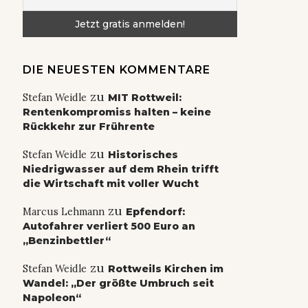
DIE NEUESTEN KOMMENTARE
zu
Stefan Weidle
MIT Rottweil:
Rentenkompromiss halten – keine
Rückkehr zur Frührente
zu
Stefan Weidle
Historisches
Niedrigwasser auf dem Rhein trifft
die Wirtschaft mit voller Wucht
zu
Marcus Lehmann
Epfendorf:
Autofahrer verliert 500 Euro an
„Benzinbettler“
zu
Stefan Weidle
Rottweils Kirchen im
Wandel: „Der größte Umbruch seit
Napoleon“