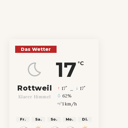
Das Wetter
17
°C
Rottweil
°
°
17
_
17
62%
Klarer Himmel
1 km/h
Fr.
Sa.
So.
Mo.
Di.