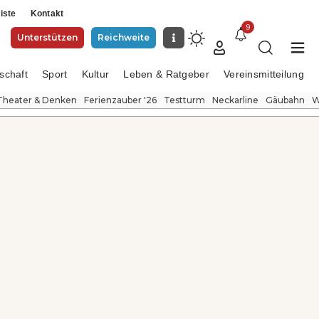
iste
Kontakt
9
Unterstützen
Reichweite
schaft
Sport
Kultur
Leben & Ratgeber
Vereinsmitteilung
Theater & Denken
Ferienzauber '26
Testturm
Neckarline
Gäubahn
W