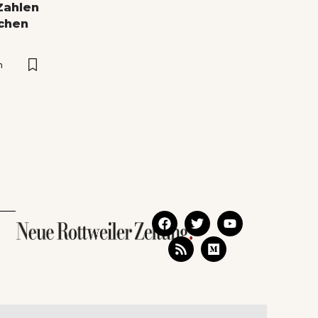
Zahlen
ichen
n