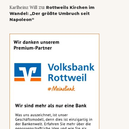
zu
Karlheinz Will
Rottweils Kirchen im
Wandel: „Der größte Umbruch seit
Napoleon“