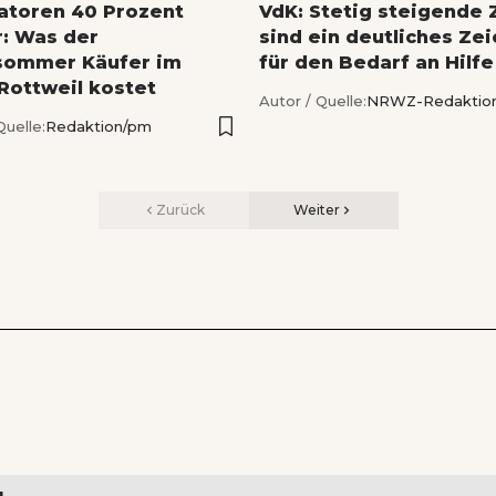
latoren 40 Prozent
VdK: Stetig steigende 
r: Was der
sind ein deutliches Ze
sommer Käufer im
für den Bedarf an Hilfe
 Rottweil kostet
Autor / Quelle:
NRWZ-Redaktio
Quelle:
Redaktion/pm
Zurück
Weiter