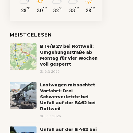
°C
°C
°C
°C
°C
28
30
32
33
28
MEISTGELESEN
B 14/B 27 bei Rottweil:
Umgehungsstraße ab
Montag für vier Wochen
voll gesperrt
31. Juli 2026
Lastwagen missachtet
Vorfahrt: Drei
Schwerverletzte bei
Unfall auf der B462 bei
Rottweil
30. Juli 2026
Unfall auf der B 462 bei