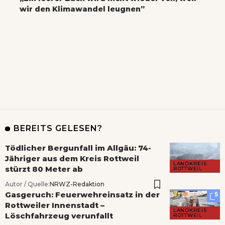
wir den Klimawandel leugnen”
BEREITS GELESEN?
Tödlicher Bergunfall im Allgäu: 74-
Jähriger aus dem Kreis Rottweil
LANDKREIS
stürzt 80 Meter ab
ROTTWEIL
Autor / Quelle:
NRWZ-Redaktion
Gasgeruch: Feuerwehreinsatz in der
5
Rottweiler Innenstadt –
LANDKREIS
Löschfahrzeug verunfallt
ROTTWEIL