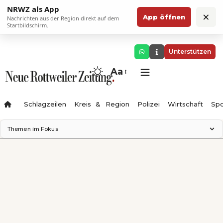
NRWZ als App
×
App öffnen
Nachrichten aus der Region direkt auf dem
Startbildschirm.
Unterstützen
Aa
Schlagzeilen
Kreis & Region
Polizei
Wirtschaft
Spo
Themen im Fokus
Landesgartenschau 2028
Science Center
Staatsmann: Theater & Denken
Ferienzauber '26
Testturm
Neckarline
Gäubahn