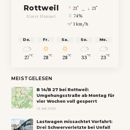
Rottweil
°
°
21
_
21
74%
Klarer Himmel
1 km/h
Do.
Fr.
Sa.
So.
Mo.
°C
°C
°C
°C
°C
27
28
28
33
23
MEISTGELESEN
B 14/B 27 bei Rottweil:
Umgehungsstraße ab Montag für
vier Wochen voll gesperrt
31. Juli 2026
Lastwagen missachtet Vorfahrt:
Drei Schwerverletzte bei Unfall