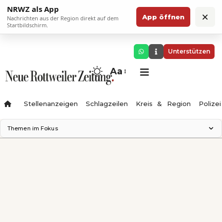
NRWZ als App
×
App öffnen
Nachrichten aus der Region direkt auf dem
Startbildschirm.
Unterstützen
Aa
Stellenanzeigen
Schlagzeilen
Kreis & Region
Polizei
Themen im Fokus
Landesgartenschau 2028
Zimmertheater Rottweil
Science Center
Ferienzauber '26
Testturm
Neckarline
Gäubahn