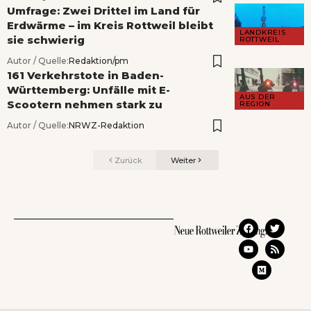
Umfrage: Zwei Drittel im Land für
Erdwärme – im Kreis Rottweil bleibt
LANDKREIS
sie schwierig
ROTTWEIL
Autor / Quelle:
Redaktion/pm
161 Verkehrstote in Baden-
Württemberg: Unfälle mit E-
AUS DER
Scootern nehmen stark zu
REGION
Autor / Quelle:
NRWZ-Redaktion
Zurück
Weiter