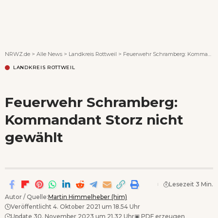
Wenn Orte erzählen ...
NRWZ.de
>
Alle News
>
Landkreis Rottweil
>
Feuerwehr Schramberg: Kommandant Storz nicht gewählt
LANDKREIS ROTTWEIL
Feuerwehr Schramberg:
Kommandant Storz nicht
gewählt
Lesezeit 3 Min.
Autor / Quelle:
Martin Himmelheber (him)
Veröffentlicht 4. Oktober 2021 um 18.54 Uhr
Update 30. November 2023 um 21.32 Uhr
▣
PDF erzeugen