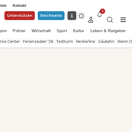
iste
Kontakt
9
Unterstützen
Reichweite
gion
Polizei
Wirtschaft
Sport
Kultur
Leben & Ratgeber
ence Center
Ferienzauber '26
Testturm
Neckarline
Gäubahn
Wenn Or