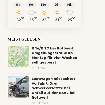
Sa.
So.
Mo.
Di.
Mi.
°C
°C
°C
°C
°C
32
35
33
31
25
MEISTGELESEN
B 14/B 27 bei Rottweil:
Umgehungsstraße ab
Montag für vier Wochen
voll gesperrt
31. Juli 2026
Lastwagen missachtet
Vorfahrt: Drei
Schwerverletzte bei
Unfall auf der B462 bei
Rottweil
30. Juli 2026