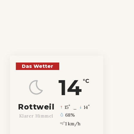
Das Wetter
14
°C
Rottweil
°
°
15
_
14
68%
Klarer Himmel
1 km/h