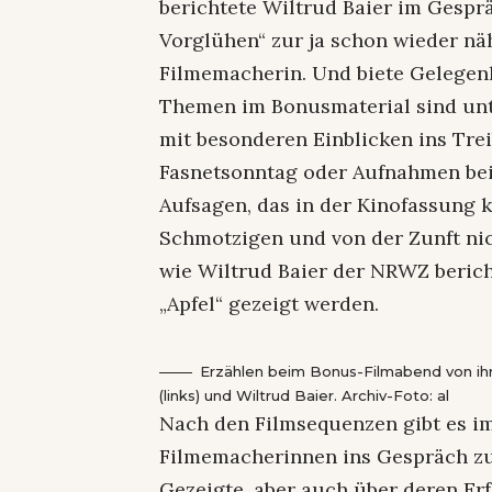
berichtete Wiltrud Baier im Gespr
Vorglühen“ zur ja schon wieder nä
Filmemacherin. Und biete Gelege
Themen im Bonusmaterial sind unt
mit besonderen Einblicken ins Tre
Fasnetsonntag oder Aufnahmen be
Aufsagen, das in der Kinofassung
Schmotzigen und von der Zunft ni
wie Wiltrud Baier der NRWZ beric
„Apfel“ gezeigt werden.
Erzählen beim Bonus-Filmabend von ihr
(links) und Wiltrud Baier. Archiv-Foto: al
Nach den Filmsequenzen gibt es im
Filmemacherinnen ins Gespräch z
Gezeigte, aber auch über deren E