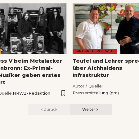
LANDKREIS ROTTWEIL
ess V beim Metalacker
Teufel und Lehrer spr
nbronn: Ex-Primal-
über Aichhaldens
Musiker geben erstes
Infrastruktur
rt
Autor / Quelle:
Pressemitteilung (pm)
Quelle:
NRWZ-Redaktion
Zurück
Weiter