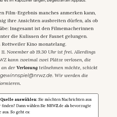
b es im Kapuziner langen, begeisterten Applaus.
n Film-Ergebnis manches anmerken kann,
ig ihre Ansichten ausbreiten dürfen, als ob
 gäbe: Insgesamt ist den Filmemacherinnen
inter die Kulissen der Fasnet gelungen.
m Rottweiler Kino monatelang.
1. November ab 19.30 Uhr ist frei. Allerdings
RWZ kann zweimal zwei Plätze verlosen, die
r an der
Verlosung
teilnehmen möchte, schickt
. Wir werden die
gewinnspiel@nrwz.de
formieren.
 Quelle auswählen:
Sie möchten Nachrichten aus
er finden? Dann wählen Sie NRWZ.de als bevorzugte
e aus. So geht es: