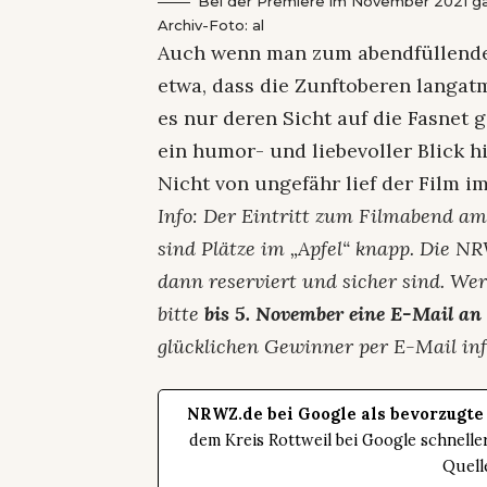
Bei der Premiere im November 2021 ga
Archiv-Foto: al
Auch wenn man zum abendfüllende
etwa, dass die Zunftoberen langatm
es nur deren Sicht auf die Fasnet
ein humor- und liebevoller Blick h
Nicht von ungefähr lief der Film i
Info: Der Eintritt zum Filmabend am 1
sind Plätze im „Apfel“ knapp. Die N
dann reserviert und sicher sind. We
bitte
bis 5. November eine E-Mail an
glücklichen Gewinner per E-Mail in
NRWZ.de bei Google als bevorzugte
dem Kreis Rottweil bei Google schnell
Quell