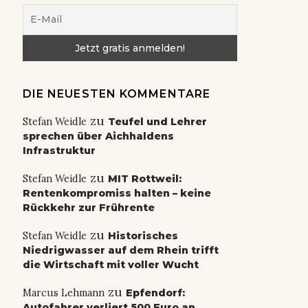
DIE NEUESTEN KOMMENTARE
zu
Stefan Weidle
Teufel und Lehrer
sprechen über Aichhaldens
Infrastruktur
zu
Stefan Weidle
MIT Rottweil:
Rentenkompromiss halten – keine
Rückkehr zur Frührente
zu
Stefan Weidle
Historisches
Niedrigwasser auf dem Rhein trifft
die Wirtschaft mit voller Wucht
zu
Marcus Lehmann
Epfendorf:
Autofahrer verliert 500 Euro an