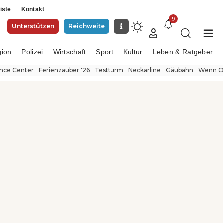
iste
Kontakt
9
Unterstützen
Reichweite
gion
Polizei
Wirtschaft
Sport
Kultur
Leben & Ratgeber
ence Center
Ferienzauber '26
Testturm
Neckarline
Gäubahn
Wenn Or