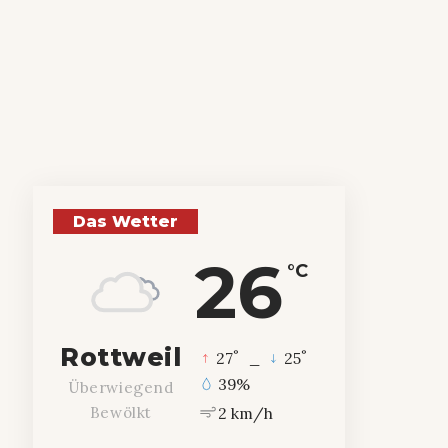
Das Wetter
26
°C
Rottweil
°
°
27
_
25
39%
Überwiegend
2 km/h
Bewölkt