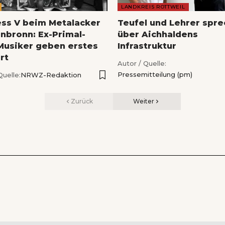
LANDKREIS ROTTWEIL
ess V beim Metalacker
Teufel und Lehrer spr
nbronn: Ex-Primal-
über Aichhaldens
Musiker geben erstes
Infrastruktur
rt
Autor / Quelle:
Pressemitteilung (pm)
Quelle:
NRWZ-Redaktion
Zurück
Weiter