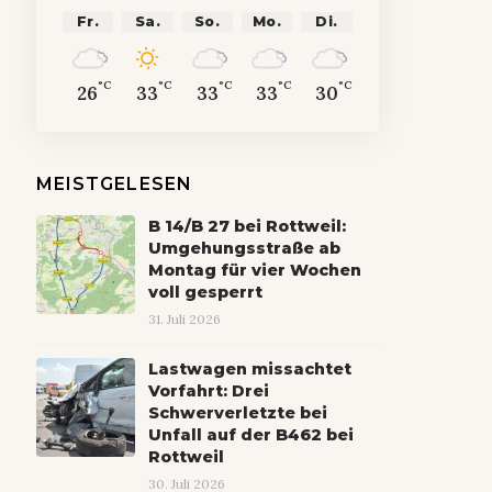
Fr.
Sa.
So.
Mo.
Di.
°C
°C
°C
°C
°C
26
33
33
33
30
MEISTGELESEN
B 14/B 27 bei Rottweil:
Umgehungsstraße ab
Montag für vier Wochen
voll gesperrt
31. Juli 2026
Lastwagen missachtet
Vorfahrt: Drei
Schwerverletzte bei
Unfall auf der B462 bei
Rottweil
30. Juli 2026