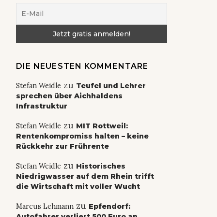
DIE NEUESTEN KOMMENTARE
zu
Stefan Weidle
Teufel und Lehrer
sprechen über Aichhaldens
Infrastruktur
zu
Stefan Weidle
MIT Rottweil:
Rentenkompromiss halten – keine
Rückkehr zur Frührente
zu
Stefan Weidle
Historisches
Niedrigwasser auf dem Rhein trifft
die Wirtschaft mit voller Wucht
zu
Marcus Lehmann
Epfendorf:
Autofahrer verliert 500 Euro an