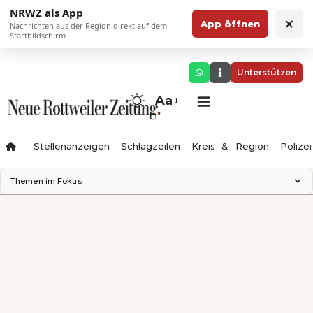
NRWZ als App
×
App öffnen
Nachrichten aus der Region direkt auf dem
Startbildschirm.
Unterstützen
Aa
Stellenanzeigen
Schlagzeilen
Kreis & Region
Polizei
Themen im Fokus
Landesgartenschau 2028
Zimmertheater Rottweil
Science Center
Ferienzauber '26
Testturm
Neckarline
Gäubahn