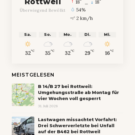
Rottweil
°
°
18
_
18
54%
Überwiegend Bewölkt
2 km/h
Sa.
So.
Mo.
Di.
Mi.
°C
°C
°C
°C
°C
32
35
32
29
16
MEISTGELESEN
B 14/B 27 bei Rottweil:
Umgehungsstraße ab Montag für
vier Wochen voll gesperrt
31. Juli 2026
Lastwagen missachtet Vorfahrt:
Drei Schwerverletzte bei Unfall
auf der B462 bei Rottweil