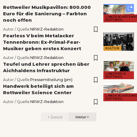
Rottweiler Musikpavillon: 800.000
4
Euro für die Sanierung – Farbton
LANDESGARTENS
noch offen
ROTTWEIL
Autor / Quelle:
NRWZ-Redaktion
Fearless V beim Metalacker
Tennenbronn: Ex-Primal-Fear-
Musiker geben erstes Konzert
KULTUR
Autor / Quelle:
NRWZ-Redaktion
Teufel und Lehrer sprechen über
Aichhaldens Infrastruktur
LANDKREIS
ROTTWEIL
Autor / Quelle:
Pressemitteilung (pm)
Handwerk beteiligt sich am
Rottweiler Science Center
LANDESGARTENS
ROTTWEIL
Autor / Quelle:
NRWZ-Redaktion
Zurück
Weiter