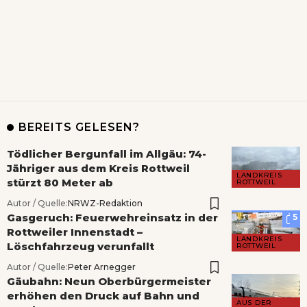
BEREITS GELESEN?
Tödlicher Bergunfall im Allgäu: 74-
Jähriger aus dem Kreis Rottweil
LANDKREIS
stürzt 80 Meter ab
ROTTWEIL
Autor / Quelle:
NRWZ-Redaktion
Gasgeruch: Feuerwehreinsatz in der
5
Rottweiler Innenstadt –
LANDKREIS
Löschfahrzeug verunfallt
ROTTWEIL
Autor / Quelle:
Peter Arnegger
Gäubahn: Neun Oberbürgermeister
erhöhen den Druck auf Bahn und
AUS DER