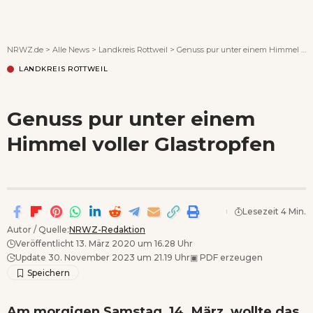
Wenn Orte erzählen ...
NRWZ.de
>
Alle News
>
Landkreis Rottweil
>
Genuss pur unter einem Himmel voller Glastropfen
LANDKREIS ROTTWEIL
Genuss pur unter einem
Himmel voller Glastropfen
Lesezeit 4 Min.
Autor / Quelle:
NRWZ-Redaktion
Veröffentlicht 13. März 2020 um 16.28 Uhr
Update 30. November 2023 um 21.19 Uhr
▣
PDF erzeugen
Am morgigen Samstag, 14. März, wollte das