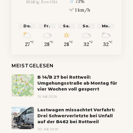
73%
Mäßig Bewölkt
1 km/h
Do.
Fr.
Sa.
So.
Mo.
°C
°C
°C
°C
°C
27
28
28
32
32
MEISTGELESEN
B 14/B 27 bei Rottweil:
Umgehungsstraße ab Montag für
vier Wochen voll gesperrt
31. Juli 2026
Lastwagen missachtet Vorfahrt:
Drei Schwerverletzte bei Unfall
auf der B462 bei Rottweil
30. Juli 2026