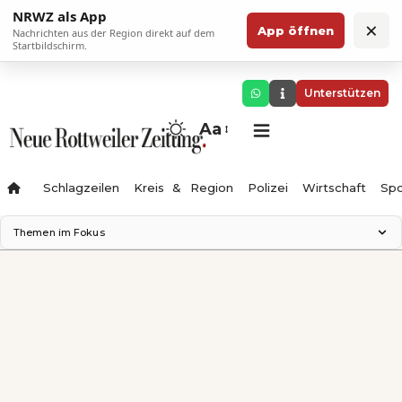
NRWZ als App
×
App öffnen
Nachrichten aus der Region direkt auf dem
Startbildschirm.
Unterstützen
Aa
Schlagzeilen
Kreis & Region
Polizei
Wirtschaft
Spo
Themen im Fokus
Landesgartenschau 2028
Science Center
Staatsmann: Theater & Denken
Ferienzauber '26
Testturm
Neckarline
Gäubahn