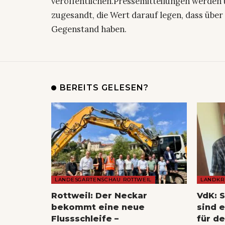
veröffentlichen.Pressemitteilungen werden 
zugesandt, die Wert darauf legen, dass über 
Gegenstand haben.
BEREITS GELESEN?
LANDESGARTENSCHAU ROTTWEIL
LANDKR
Rottweil: Der Neckar
VdK: 
bekommt eine neue
sind 
Flussschleife –
für de