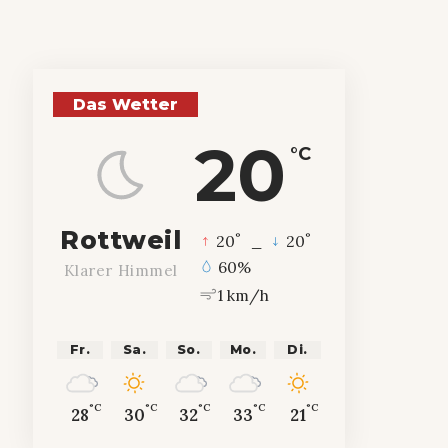
Das Wetter
20
°C
Rottweil
°
°
20
_
20
60%
Klarer Himmel
1 km/h
Fr.
Sa.
So.
Mo.
Di.
°C
°C
°C
°C
°C
28
30
32
33
21