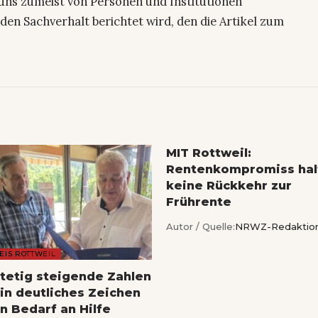
uns zumeist von Personen und Institutionen
den Sachverhalt berichtet wird, den die Artikel zum
MIT Rottweil:
Rentenkompromiss hal
keine Rückkehr zur
Frührente
Autor / Quelle:
NRWZ-Redaktio
EIS ROTTWEIL
Stetig steigende Zahlen
ein deutliches Zeichen
n Bedarf an Hilfe