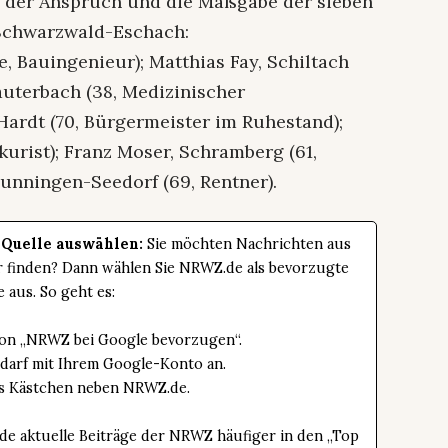
So der Anspruch und die Maßgabe der sieben
Schwarzwald-Eschach:
e, Bauingenieur); Matthias Fay, Schiltach
Lauterbach (38, Medizinischer
 Hardt (70, Bürgermeister im Ruhestand);
urist); Franz Moser, Schramberg (61,
Dunningen-Seedorf (69, Rentner).
 Quelle auswählen:
Sie möchten Nachrichten aus
er finden? Dann wählen Sie NRWZ.de als bevorzugte
e aus. So geht es:
tton „NRWZ bei Google bevorzugen“.
edarf mit Ihrem Google-Konto an.
das Kästchen neben NRWZ.de.
de aktuelle Beiträge der NRWZ häufiger in den „Top