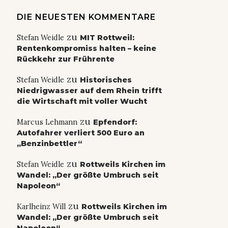
DIE NEUESTEN KOMMENTARE
zu
Stefan Weidle
MIT Rottweil:
Rentenkompromiss halten – keine
Rückkehr zur Frührente
zu
Stefan Weidle
Historisches
Niedrigwasser auf dem Rhein trifft
die Wirtschaft mit voller Wucht
zu
Marcus Lehmann
Epfendorf:
Autofahrer verliert 500 Euro an
„Benzinbettler“
zu
Stefan Weidle
Rottweils Kirchen im
Wandel: „Der größte Umbruch seit
Napoleon“
zu
Karlheinz Will
Rottweils Kirchen im
Wandel: „Der größte Umbruch seit