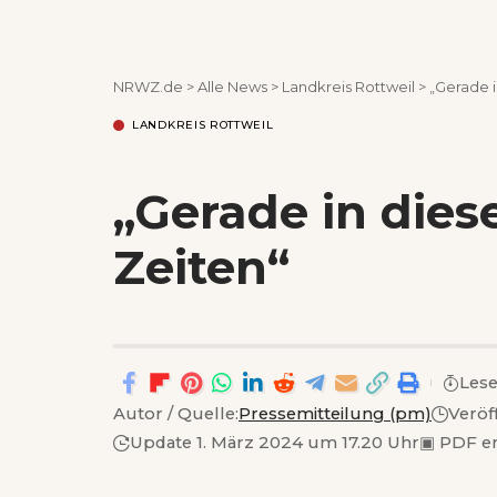
NRWZ.de
>
Alle News
>
Landkreis Rottweil
>
„Gerade i
LANDKREIS ROTTWEIL
„Gerade in dies
Zeiten“
Lese
Autor / Quelle:
Pressemitteilung (pm)
Veröf
Update 1. März 2024 um 17.20 Uhr
▣
PDF e