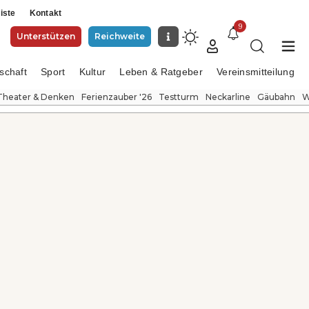
iste
Kontakt
9
Unterstützen
Reichweite
schaft
Sport
Kultur
Leben & Ratgeber
Vereinsmitteilung
Theater & Denken
Ferienzauber '26
Testturm
Neckarline
Gäubahn
W