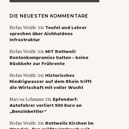
DIE NEUESTEN KOMMENTARE
zu
Stefan Weidle
Teufel und Lehrer
sprechen über Aichhaldens
Infrastruktur
zu
Stefan Weidle
MIT Rottweil:
Rentenkompromiss halten – keine
Rückkehr zur Frührente
zu
Stefan Weidle
Historisches
Niedrigwasser auf dem Rhein trifft
die Wirtschaft mit voller Wucht
zu
Marcus Lehmann
Epfendorf:
Autofahrer verliert 500 Euro an
„Benzinbettler“
zu
Stefan Weidle
Rottweils Kirchen im