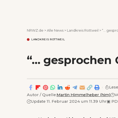
NRWZ.de
>
Alle News
>
Landkreis Rottweil
>
“… gespr
LANDKREIS ROTTWEIL
“… gesprochen 
Lese
Autor / Quelle:
Martin Himmelheber (him)
V
Update 11. Februar 2024 um 11.39 Uhr
▣
PD