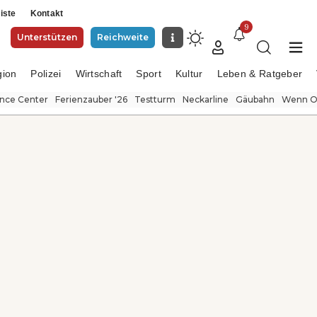
iste
Kontakt
9
Unterstützen
Reichweite
gion
Polizei
Wirtschaft
Sport
Kultur
Leben & Ratgeber
ence Center
Ferienzauber '26
Testturm
Neckarline
Gäubahn
Wenn Or