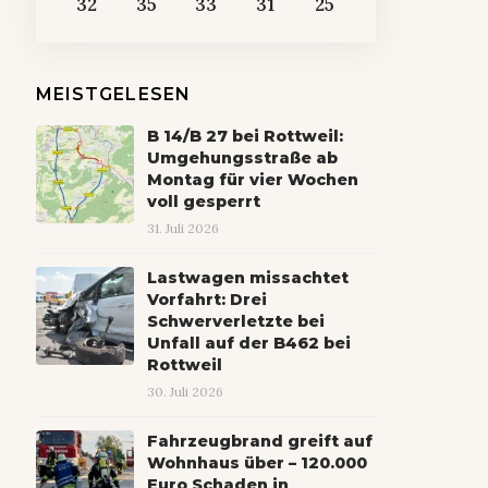
32
35
33
31
25
MEISTGELESEN
B 14/B 27 bei Rottweil:
Umgehungsstraße ab
Montag für vier Wochen
voll gesperrt
31. Juli 2026
Lastwagen missachtet
Vorfahrt: Drei
Schwerverletzte bei
Unfall auf der B462 bei
Rottweil
30. Juli 2026
Fahrzeugbrand greift auf
Wohnhaus über – 120.000
Euro Schaden in