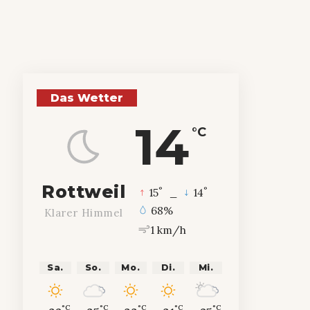
Das Wetter
14
°C
Rottweil
°
°
15
_
14
68%
Klarer Himmel
1 km/h
Sa.
So.
Mo.
Di.
Mi.
°C
°C
°C
°C
°C