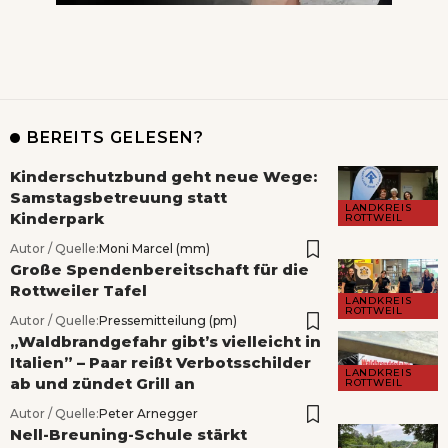
BEREITS GELESEN?
Kinderschutzbund geht neue Wege:
Samstagsbetreuung statt
LANDKREIS
Kinderpark
ROTTWEIL
Autor / Quelle:
Moni Marcel (mm)
Große Spendenbereitschaft für die
Rottweiler Tafel
LANDKREIS
ROTTWEIL
Autor / Quelle:
Pressemitteilung (pm)
„Waldbrandgefahr gibt’s vielleicht in
Italien” – Paar reißt Verbotsschilder
LANDKREIS
ab und zündet Grill an
ROTTWEIL
Autor / Quelle:
Peter Arnegger
Nell-Breuning-Schule stärkt