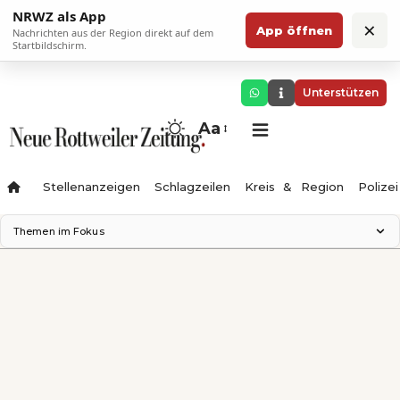
NRWZ als App
×
App öffnen
Nachrichten aus der Region direkt auf dem
Startbildschirm.
Unterstützen
Aa
Stellenanzeigen
Schlagzeilen
Kreis & Region
Polizei
Themen im Fokus
Landesgartenschau 2028
Zimmertheater Rottweil
Science Center
Ferienzauber '26
Testturm
Neckarline
Gäubahn