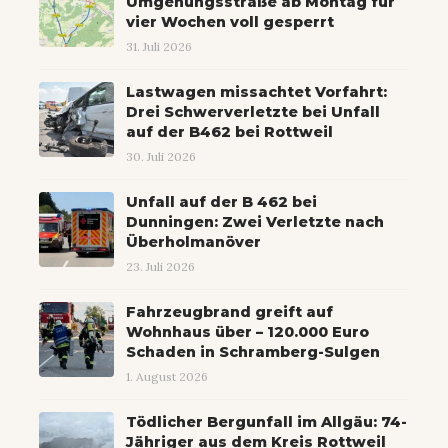
Umgehungsstraße ab Montag für
vier Wochen voll gesperrt
31. Juli 2026
Lastwagen missachtet Vorfahrt:
Drei Schwerverletzte bei Unfall
auf der B462 bei Rottweil
30. Juli 2026
Unfall auf der B 462 bei
Dunningen: Zwei Verletzte nach
Überholmanöver
23. Juli 2026
Fahrzeugbrand greift auf
Wohnhaus über – 120.000 Euro
Schaden in Schramberg-Sulgen
1. August 2026
Tödlicher Bergunfall im Allgäu: 74-
Jähriger aus dem Kreis Rottweil