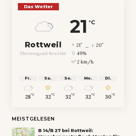
Das Wetter
21
°C
Rottweil
°
°
21
_
20
49%
Überwiegend Bewölkt
2 km/h
Fr.
Sa.
So.
Mo.
Di.
°C
°C
°C
°C
°C
28
32
32
32
30
MEISTGELESEN
B 14/B 27 bei Rottweil: