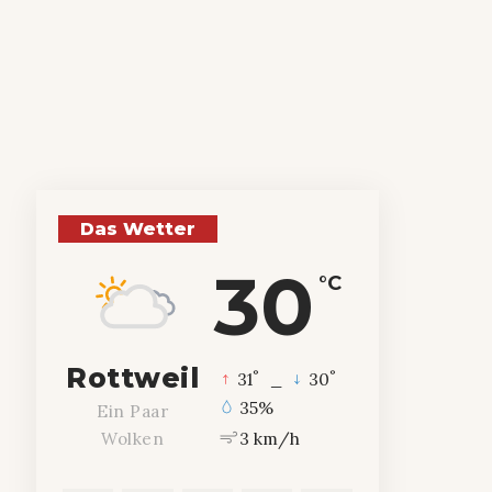
Das Wetter
30
°C
Rottweil
°
°
31
_
30
35%
Ein Paar
3 km/h
Wolken