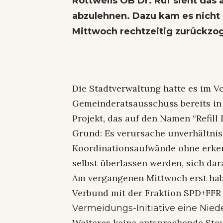
Rottweils OB Dr. Ruf sieht das 
abzulehnen. Dazu kam es nicht 
Mittwoch rechtzeitig zurückzo
Die Stadtverwaltung hatte es im V
Gemeinderatsausschuss bereits in
Projekt, das auf den Namen “Refil
Grund: Es verursache unverhältni
Koordinationsaufwände ohne erken
selbst überlassen werden, sich dar
Am vergangenen Mittwoch erst hab
Verbund mit der Fraktion SPD+FFR 
Vermeidungs-Initiative eine Nied
Weiteres keine entsprechende Steu