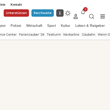
iste
Kontakt
9
Unterstützen
Reichweite
gion
Polizei
Wirtschaft
Sport
Kultur
Leben & Ratgeber
ence Center
Ferienzauber '26
Testturm
Neckarline
Gäubahn
Wenn Or