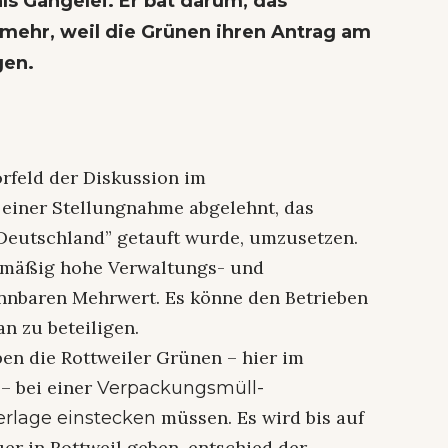
als Gängelei. Er bat darum, das
mehr, weil die Grünen ihren Antrag am
gen.
orfeld der Diskussion im
 einer Stellungnahme abgelehnt, das
l Deutschland” getauft wurde, umzusetzen.
smäßig hohe Verwaltungs- und
nbaren Mehrwert. Es könne den Betrieben
an zu beteiligen.
en die Rottweiler Grünen – hier im
– bei einer
Verpackungsmüll-
müssen. Es wird bis auf
erlage einstecken
er in Rottweil geben, entschied der