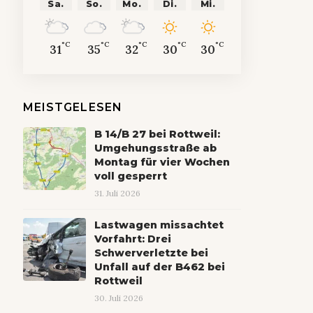
Sa.
So.
Mo.
Di.
Mi.
°C
°C
°C
°C
°C
31
35
32
30
30
MEISTGELESEN
B 14/B 27 bei Rottweil:
Umgehungsstraße ab
Montag für vier Wochen
voll gesperrt
31. Juli 2026
Lastwagen missachtet
Vorfahrt: Drei
Schwerverletzte bei
Unfall auf der B462 bei
Rottweil
30. Juli 2026