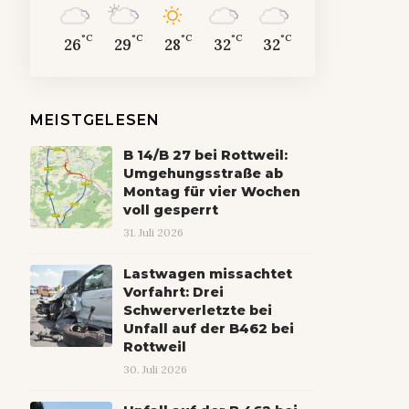
°C
°C
°C
°C
°C
26
29
28
32
32
MEISTGELESEN
B 14/B 27 bei Rottweil:
Umgehungsstraße ab
Montag für vier Wochen
voll gesperrt
31. Juli 2026
Lastwagen missachtet
Vorfahrt: Drei
Schwerverletzte bei
Unfall auf der B462 bei
Rottweil
30. Juli 2026