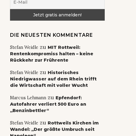
DIE NEUESTEN KOMMENTARE
zu
Stefan Weidle
MIT Rottweil:
Rentenkompromiss halten – keine
Rückkehr zur Frührente
zu
Stefan Weidle
Historisches
Niedrigwasser auf dem Rhein trifft
die Wirtschaft mit voller Wucht
zu
Marcus Lehmann
Epfendorf:
Autofahrer verliert 500 Euro an
„Benzinbettler“
zu
Stefan Weidle
Rottweils Kirchen im
Wandel: „Der größte Umbruch seit
Napoleon“