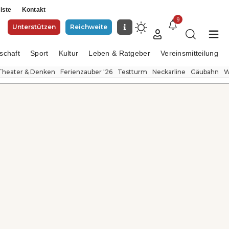
iste
Kontakt
9
Unterstützen
Reichweite
schaft
Sport
Kultur
Leben & Ratgeber
Vereinsmitteilung
Theater & Denken
Ferienzauber '26
Testturm
Neckarline
Gäubahn
W