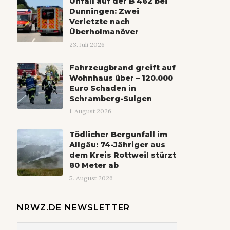
Unfall auf der B 462 bei
Dunningen: Zwei
Verletzte nach
Überholmanöver
23. Juli 2026
Fahrzeugbrand greift auf
Wohnhaus über – 120.000
Euro Schaden in
Schramberg-Sulgen
1. August 2026
Tödlicher Bergunfall im
Allgäu: 74-Jähriger aus
dem Kreis Rottweil stürzt
80 Meter ab
5. August 2026
NRWZ.DE NEWSLETTER