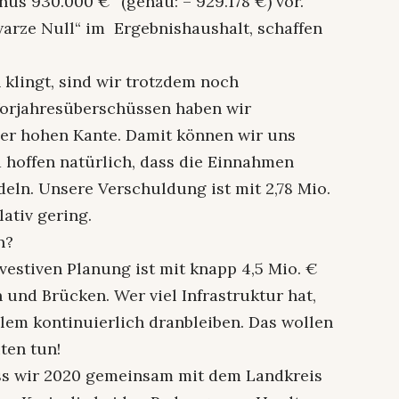
us 930.000 €“ (genau: – 929.178 €) vor.
warze Null“ im Ergebnishaushalt, schaffen
klingt, sind wir trotzdem noch
orjahresüberschüssen haben wir
der hohen Kante. Damit können wir uns
nd hoffen natürlich, dass die Einnahmen
ln. Unsere Verschuldung ist mit 2,78 Mio.
ativ gering.
n?
vestiven Planung ist mit knapp 4,5 Mio. €
und Brücken. Wer viel Infrastruktur hat,
llem kontinuierlich dranbleiben. Das wollen
ten tun!
ass wir 2020 gemeinsam mit dem Landkreis