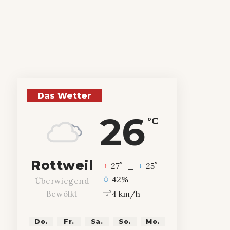
Das Wetter
26
°C
Rottweil
°
°
27
_
25
42%
Überwiegend
4 km/h
Bewölkt
Do.
Fr.
Sa.
So.
Mo.