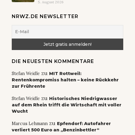
5. August 2026
NRWZ.DE NEWSLETTER
DIE NEUESTEN KOMMENTARE
zu
Stefan Weidle
MIT Rottweil:
Rentenkompromiss halten – keine Rückkehr
zur Frührente
zu
Stefan Weidle
Historisches Niedrigwasser
auf dem Rhein trifft die Wirtschaft mit voller
Wucht
zu
Marcus Lehmann
Epfendorf: Autofahrer
verliert 500 Euro an „Benzinbettler“