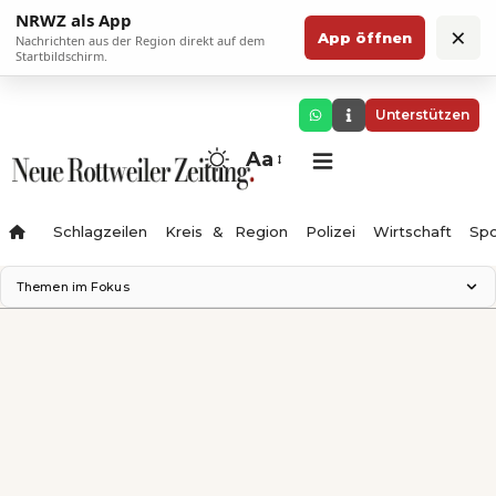
NRWZ als App
×
App öffnen
Nachrichten aus der Region direkt auf dem
Startbildschirm.
Unterstützen
Aa
Schlagzeilen
Kreis & Region
Polizei
Wirtschaft
Spo
Themen im Fokus
Landesgartenschau 2028
Science Center
Staatsmann: Theater & Denken
Ferienzauber '26
Testturm
Neckarline
Gäubahn