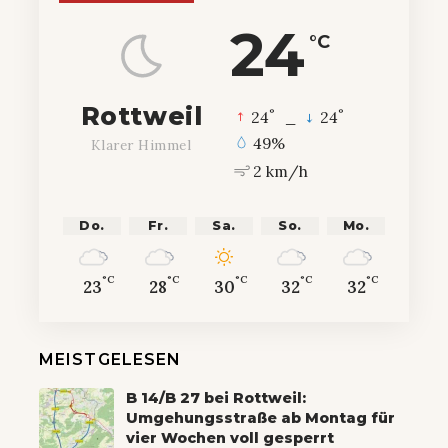
24
°C
Rottweil
°
°
24
_
24
49%
Klarer Himmel
2 km/h
Do.
Fr.
Sa.
So.
Mo.
°C
°C
°C
°C
°C
23
28
30
32
32
MEISTGELESEN
B 14/B 27 bei Rottweil:
Umgehungsstraße ab Montag für
vier Wochen voll gesperrt