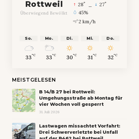
Rottweil
°
°
28
_
27
45%
Überwiegend Bewölkt
2 km/h
So.
Mo.
Di.
Mi.
Do.
°C
°C
°C
°C
°C
33
33
30
31
32
MEISTGELESEN
B 14/B 27 bei Rottweil:
Umgehungsstraße ab Montag für
vier Wochen voll gesperrt
31. Juli 2026
Lastwagen missachtet Vorfahrt:
Drei Schwerverletzte bei Unfall
auf der B462 bei Rottweil