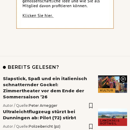
BEREITS GELESEN?
Slapstick, Spaß und ein italienisch
schnatternder Gockel:
Zimmertheater vor dem Ende der
KULTUR
Sommersaison ’26
Autor / Quelle:
Peter Arnegger
Ultraleichtflugzeug stürzt bei
Dunningen ab: Pilot (72) stirbt
LANDKREIS
ROTTWEIL
Autor / Quelle:
Polizeibericht (pz)