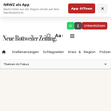
NRWZ als App
×
App öffnen
Nachrichten aus der Region direkt auf dem
Startbildschirm.
Unterstützen
Aa
Stellenanzeigen
Schlagzeilen
Kreis & Region
Polizei
Themen im Fokus
Landesgartenschau 2028
Zimmertheater Rottweil
Science Center
Ferienzauber '26
Testturm
Neckarline
Gäubahn