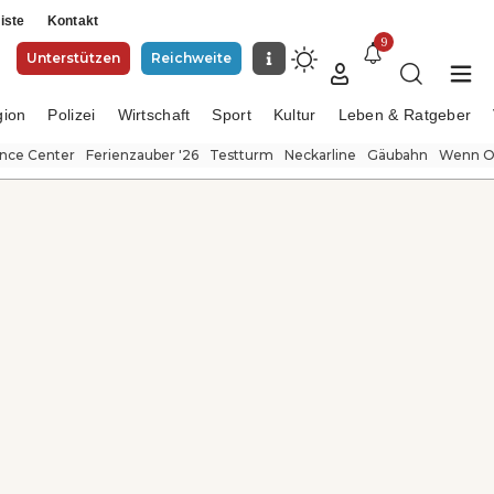
iste
Kontakt
9
Unterstützen
Reichweite
gion
Polizei
Wirtschaft
Sport
Kultur
Leben & Ratgeber
ence Center
Ferienzauber '26
Testturm
Neckarline
Gäubahn
Wenn Or