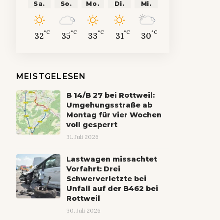
Sa.
So.
Mo.
Di.
Mi.
°C
°C
°C
°C
°C
32
35
33
31
30
MEISTGELESEN
B 14/B 27 bei Rottweil:
Umgehungsstraße ab
Montag für vier Wochen
voll gesperrt
31. Juli 2026
Lastwagen missachtet
Vorfahrt: Drei
Schwerverletzte bei
Unfall auf der B462 bei
Rottweil
30. Juli 2026