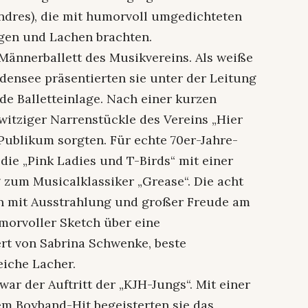
ndres), die mit humorvoll umgedichteten
gen und Lachen brachten.
Männerballett des Musikvereins. Als weiße
ensee präsentierten sie unter der Leitung
de Balletteinlage. Nach einer kurzen
witziger Narrenstückle des Vereins „Hier
Publikum sorgten. Für echte 70er-Jahre-
ie „Pink Ladies und T-Birds“ mit einer
zum Musicalklassiker „Grease“. Die acht
n mit Ausstrahlung und großer Freude am
morvoller Sketch über eine
ert von Sabrina Schwenke, beste
eiche Lacher.
war der Auftritt der „KJH-Jungs“. Mit einer
em Boyband-Hit begeisterten sie das