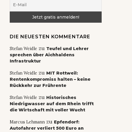
DIE NEUESTEN KOMMENTARE
zu
Stefan Weidle
Teufel und Lehrer
sprechen über Aichhaldens
Infrastruktur
zu
Stefan Weidle
MIT Rottweil:
Rentenkompromiss halten – keine
Rückkehr zur Frührente
zu
Stefan Weidle
Historisches
Niedrigwasser auf dem Rhein trifft
die Wirtschaft mit voller Wucht
zu
Marcus Lehmann
Epfendorf:
Autofahrer verliert 500 Euro an