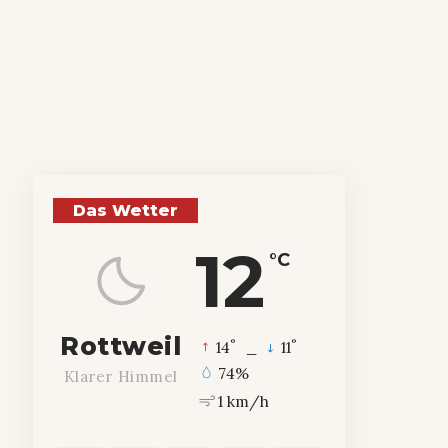
Das Wetter
12
°C
Rottweil
°
°
14
_
11
74%
Klarer Himmel
1 km/h