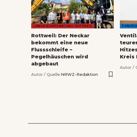
LANDESGARTENSCHAU ROTTWEIL
PANOR
Rottweil: Der Neckar
Venti
bekommt eine neue
teure
Flussschleife –
Hitze
Pegelhäuschen wird
Kreis
abgebaut
Autor / 
Autor / Quelle:
NRWZ-Redaktion