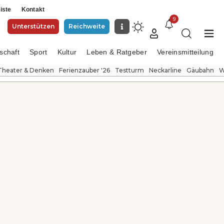
iste
Kontakt
9
Unterstützen
Reichweite
schaft
Sport
Kultur
Leben & Ratgeber
Vereinsmitteilung
Theater & Denken
Ferienzauber '26
Testturm
Neckarline
Gäubahn
W