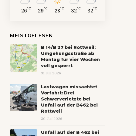
°C
°C
°C
°C
°C
26
29
28
32
32
MEISTGELESEN
B 14/B 27 bei Rottweil:
Umgehungsstraße ab
Montag für vier Wochen
voll gesperrt
31. Juli 2026
Lastwagen missachtet
Vorfahrt: Drei
Schwerverletzte bei
Unfall auf der B462 bei
Rottweil
30. Juli 2026
Unfall auf der B 462 bei