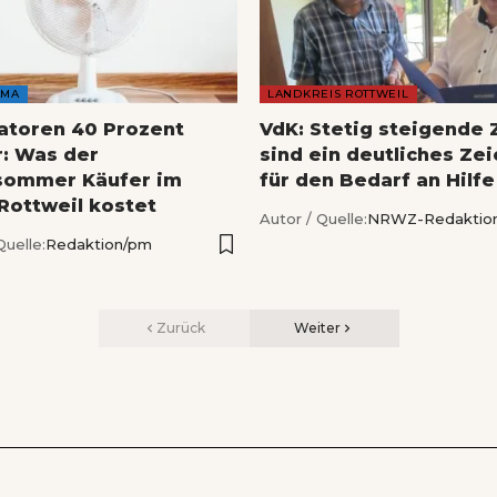
AMA
LANDKREIS ROTTWEIL
latoren 40 Prozent
VdK: Stetig steigende 
r: Was der
sind ein deutliches Ze
sommer Käufer im
für den Bedarf an Hilfe
 Rottweil kostet
Autor / Quelle:
NRWZ-Redaktio
Quelle:
Redaktion/pm
Zurück
Weiter