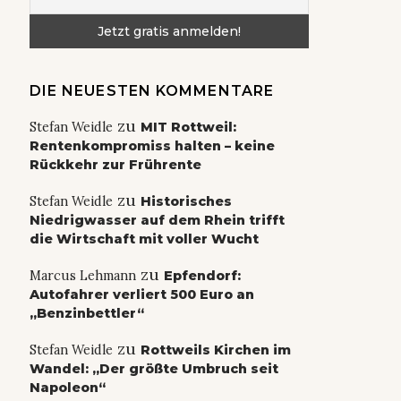
DIE NEUESTEN KOMMENTARE
zu
Stefan Weidle
MIT Rottweil:
Rentenkompromiss halten – keine
Rückkehr zur Frührente
zu
Stefan Weidle
Historisches
Niedrigwasser auf dem Rhein trifft
die Wirtschaft mit voller Wucht
zu
Marcus Lehmann
Epfendorf:
Autofahrer verliert 500 Euro an
„Benzinbettler“
zu
Stefan Weidle
Rottweils Kirchen im
Wandel: „Der größte Umbruch seit
Napoleon“