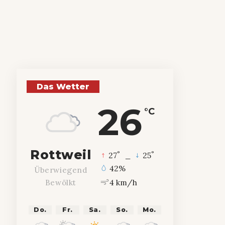
Das Wetter
26
°C
Rottweil
°
°
27
_
25
42%
Überwiegend
4 km/h
Bewölkt
Do.
Fr.
Sa.
So.
Mo.