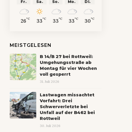
Fr.
Sa.
So.
Mo.
Di.
°C
°C
°C
°C
°C
26
33
33
33
30
MEISTGELESEN
B 14/B 27 bei Rottweil:
Umgehungsstraße ab
Montag für vier Wochen
voll gesperrt
31. Juli 2026
Lastwagen missachtet
Vorfahrt: Drei
Schwerverletzte bei
Unfall auf der B462 bei
Rottweil
30. Juli 2026