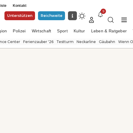
iste
Kontakt
9
Unterstützen
Reichweite
gion
Polizei
Wirtschaft
Sport
Kultur
Leben & Ratgeber
ence Center
Ferienzauber '26
Testturm
Neckarline
Gäubahn
Wenn Or