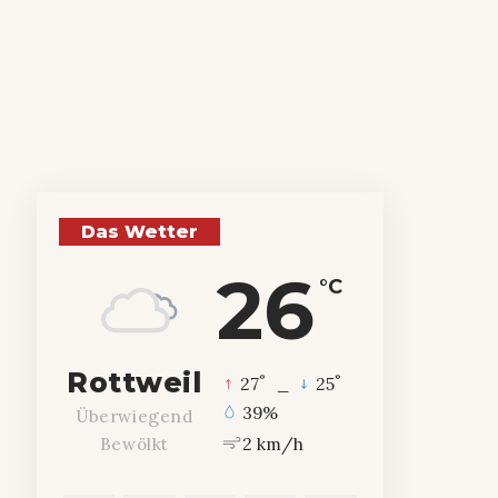
Das Wetter
26
°C
Rottweil
°
°
27
_
25
39%
Überwiegend
2 km/h
Bewölkt