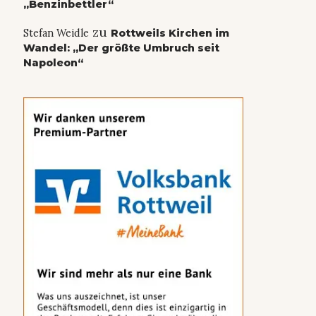
„Benzinbettler“
zu
Stefan Weidle
Rottweils Kirchen im
Wandel: „Der größte Umbruch seit
Napoleon“