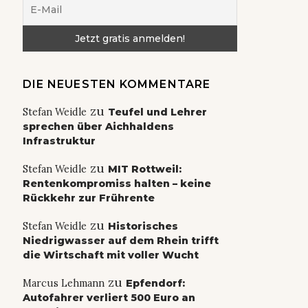
DIE NEUESTEN KOMMENTARE
zu
Stefan Weidle
Teufel und Lehrer
sprechen über Aichhaldens
Infrastruktur
zu
Stefan Weidle
MIT Rottweil:
Rentenkompromiss halten – keine
Rückkehr zur Frührente
zu
Stefan Weidle
Historisches
Niedrigwasser auf dem Rhein trifft
die Wirtschaft mit voller Wucht
zu
Marcus Lehmann
Epfendorf:
Autofahrer verliert 500 Euro an