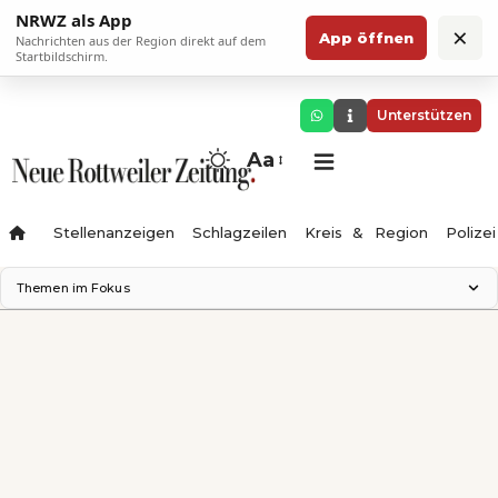
NRWZ als App
×
App öffnen
Nachrichten aus der Region direkt auf dem
Startbildschirm.
Unterstützen
Aa
Stellenanzeigen
Schlagzeilen
Kreis & Region
Polizei
Themen im Fokus
Landesgartenschau 2028
Zimmertheater Rottweil
Science Center
Ferienzauber '26
Testturm
Neckarline
Gäubahn