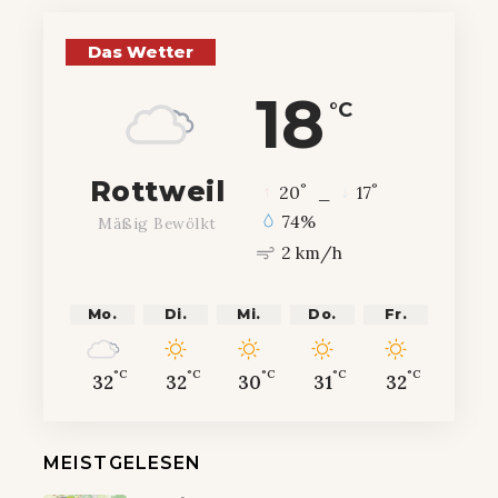
Das Wetter
18
°C
Rottweil
°
°
20
_
17
74%
Mäßig Bewölkt
2 km/h
Mo.
Di.
Mi.
Do.
Fr.
°C
°C
°C
°C
°C
32
32
30
31
32
MEISTGELESEN