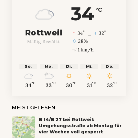
34
°C
Rottweil
°
°
34
_
32
28%
Mäßig Bewölkt
1 km/h
So.
Mo.
Di.
Mi.
Do.
°C
°C
°C
°C
°C
34
33
30
31
32
MEISTGELESEN
B 14/B 27 bei Rottweil:
Umgehungsstraße ab Montag für
vier Wochen voll gesperrt