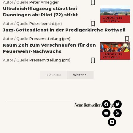
Autor / Quelle:
Peter Arnegger
Ultraleichtflugzeug stürzt bei
Dunningen ab: Pilot (72) stirbt
LANDKREIS
ROTTWEIL
Autor / Quelle:
Polizeibericht (pz)
Jazz-Gottesdienst in der Predigerkirche Rottweil
Autor / Quelle:
Pressemitteilung (pm)
Kaum Zeit zum Verschnaufen für den
Feuerwehr-Nachwuchs
LANDKREIS
ROTTWEIL
Autor / Quelle:
Pressemitteilung (pm)
Zurück
Weiter