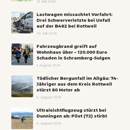
31. Juli 2026
Lastwagen missachtet Vorfahrt:
Drei Schwerverletzte bei Unfall
auf der B462 bei Rottweil
30. Juli 2026
Fahrzeugbrand greift auf
Wohnhaus über – 120.000 Euro
Schaden in Schramberg-Sulgen
1. August 2026
Tödlicher Bergunfall im Allgäu: 74-
Jähriger aus dem Kreis Rottweil
stürzt 80 Meter ab
5. August 2026
Ultraleichtflugzeug stürzt bei
Dunningen ab: Pilot (72) stirbt
8. August 2026