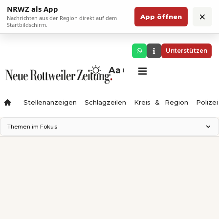
NRWZ als App
×
App öffnen
Nachrichten aus der Region direkt auf dem
Startbildschirm.
Unterstützen
Aa
Stellenanzeigen
Schlagzeilen
Kreis & Region
Polizei
Themen im Fokus
Landesgartenschau 2028
Zimmertheater Rottweil
Science Center
Ferienzauber '26
Testturm
Neckarline
Gäubahn