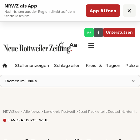
NRWZ als App
×
App öffnen
Nachrichten aus der Region direkt auf dem
Startbildschirm.
Unterstützen
Aa
Stellenanzeigen
Schlagzeilen
Kreis & Region
Polizei
Themen im Fokus
Landesgartenschau 2028
Zimmertheater Rottweil
Science Center
NRWZ.de
>
Alle News
>
Landkreis Rottweil
>
Josef Rack erteilt Deutsch-Unterricht in Kenia
Ferienzauber '26
LANDKREIS ROTTWEIL
Testturm
Neckarline
Gäubahn