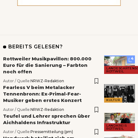
BEREITS GELESEN?
Rottweiler Musikpavillon: 800.000
4
Euro für die Sanierung – Farbton
LANDESGARTENS
noch offen
ROTTWEIL
Autor / Quelle:
NRWZ-Redaktion
Fearless V beim Metalacker
Tennenbronn: Ex-Primal-Fear-
Musiker geben erstes Konzert
KULTUR
Autor / Quelle:
NRWZ-Redaktion
Teufel und Lehrer sprechen über
Aichhaldens Infrastruktur
LANDKREIS
ROTTWEIL
Autor / Quelle:
Pressemitteilung (pm)