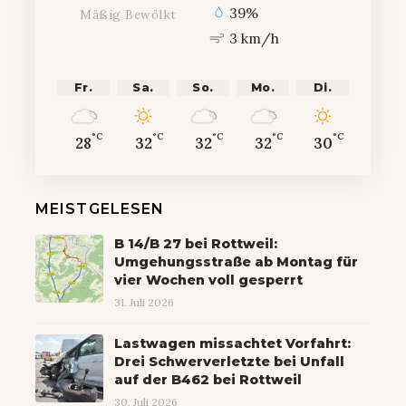
39%
Mäßig Bewölkt
3 km/h
Fr.
Sa.
So.
Mo.
Di.
°C
°C
°C
°C
°C
28
32
32
32
30
MEISTGELESEN
B 14/B 27 bei Rottweil:
Umgehungsstraße ab Montag für
vier Wochen voll gesperrt
31. Juli 2026
Lastwagen missachtet Vorfahrt:
Drei Schwerverletzte bei Unfall
auf der B462 bei Rottweil
30. Juli 2026