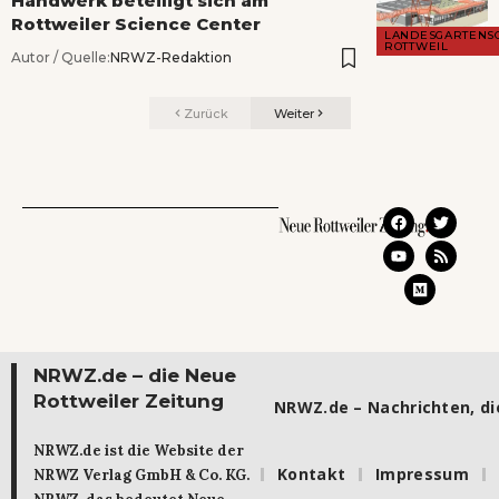
Handwerk beteiligt sich am
Rottweiler Science Center
LANDESGARTENS
ROTTWEIL
Autor / Quelle:
NRWZ-Redaktion
Zurück
Weiter
NRWZ.de – die Neue
Rottweiler Zeitung
NRWZ.de – Nachrichten, die
NRWZ.de ist die Website der
Kontakt
Impressum
NRWZ Verlag GmbH & Co. KG.