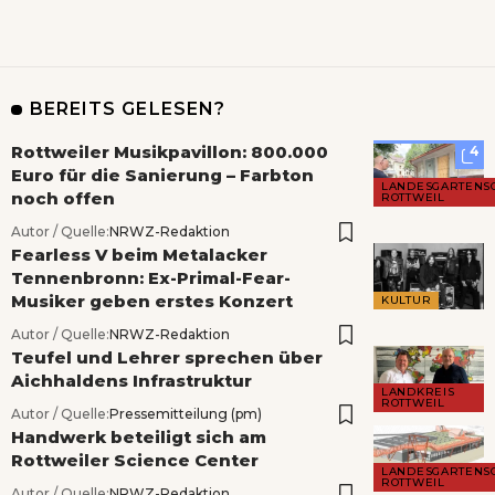
BEREITS GELESEN?
Rottweiler Musikpavillon: 800.000
4
Euro für die Sanierung – Farbton
LANDESGARTENS
noch offen
ROTTWEIL
Autor / Quelle:
NRWZ-Redaktion
Fearless V beim Metalacker
Tennenbronn: Ex-Primal-Fear-
Musiker geben erstes Konzert
KULTUR
Autor / Quelle:
NRWZ-Redaktion
Teufel und Lehrer sprechen über
Aichhaldens Infrastruktur
LANDKREIS
ROTTWEIL
Autor / Quelle:
Pressemitteilung (pm)
Handwerk beteiligt sich am
Rottweiler Science Center
LANDESGARTENS
ROTTWEIL
Autor / Quelle:
NRWZ-Redaktion