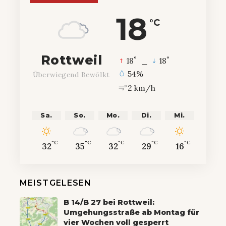
18
°C
Rottweil
°
°
18
_
18
54%
Überwiegend Bewölkt
2 km/h
Sa.
So.
Mo.
Di.
Mi.
°C
°C
°C
°C
°C
32
35
32
29
16
MEISTGELESEN
B 14/B 27 bei Rottweil:
Umgehungsstraße ab Montag für
vier Wochen voll gesperrt