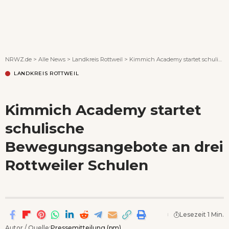
Wenn Orte erzählen ...
NRWZ.de
>
Alle News
>
Landkreis Rottweil
>
Kimmich Academy startet schulische Bewegungsangebote an drei Rottweiler Schulen
LANDKREIS ROTTWEIL
Kimmich Academy startet
schulische
Bewegungsangebote an drei
Rottweiler Schulen
Lesezeit 1 Min.
Autor / Quelle:
Pressemitteilung (pm)