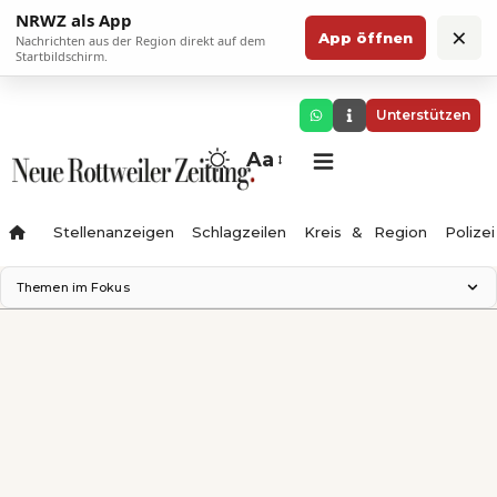
NRWZ als App
×
App öffnen
Nachrichten aus der Region direkt auf dem
Startbildschirm.
Unterstützen
Aa
Stellenanzeigen
Schlagzeilen
Kreis & Region
Polizei
Themen im Fokus
Landesgartenschau 2028
Zimmertheater Rottweil
Science Center
Ferienzauber '26
Testturm
Neckarline
Gäubahn