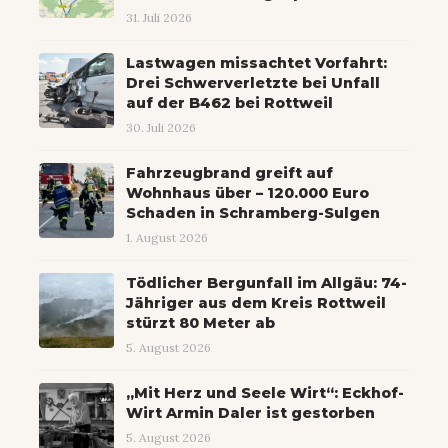
31. Juli 2026
Lastwagen missachtet Vorfahrt:
Drei Schwerverletzte bei Unfall
auf der B462 bei Rottweil
30. Juli 2026
Fahrzeugbrand greift auf
Wohnhaus über – 120.000 Euro
Schaden in Schramberg-Sulgen
1. August 2026
Tödlicher Bergunfall im Allgäu: 74-
Jähriger aus dem Kreis Rottweil
stürzt 80 Meter ab
5. August 2026
„Mit Herz und Seele Wirt“: Eckhof-
Wirt Armin Daler ist gestorben
5. August 2026