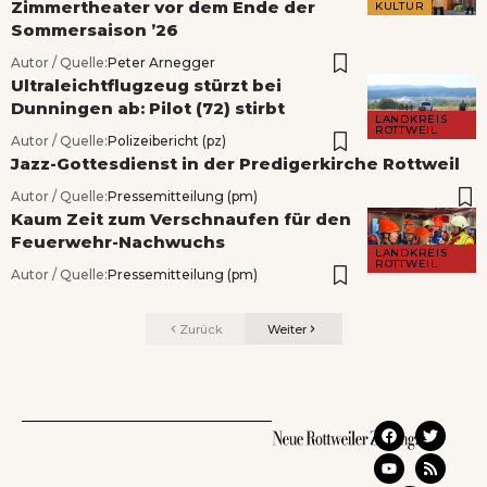
Zimmertheater vor dem Ende der
KULTUR
Sommersaison ’26
Autor / Quelle:
Peter Arnegger
Ultraleichtflugzeug stürzt bei
Dunningen ab: Pilot (72) stirbt
LANDKREIS
ROTTWEIL
Autor / Quelle:
Polizeibericht (pz)
Jazz-Gottesdienst in der Predigerkirche Rottweil
Autor / Quelle:
Pressemitteilung (pm)
Kaum Zeit zum Verschnaufen für den
Feuerwehr-Nachwuchs
LANDKREIS
ROTTWEIL
Autor / Quelle:
Pressemitteilung (pm)
Zurück
Weiter