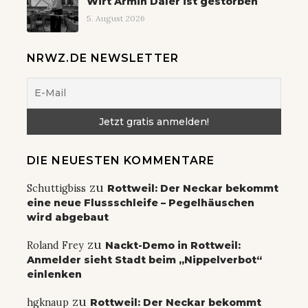
Wirt Armin Daler ist gestorben
5. August 2026
NRWZ.DE NEWSLETTER
DIE NEUESTEN KOMMENTARE
zu
Schuttigbiss
Rottweil: Der Neckar bekommt
eine neue Flussschleife – Pegelhäuschen
wird abgebaut
zu
Roland Frey
Nackt-Demo in Rottweil:
Anmelder sieht Stadt beim „Nippelverbot“
einlenken
zu
hgknaup
Rottweil: Der Neckar bekommt