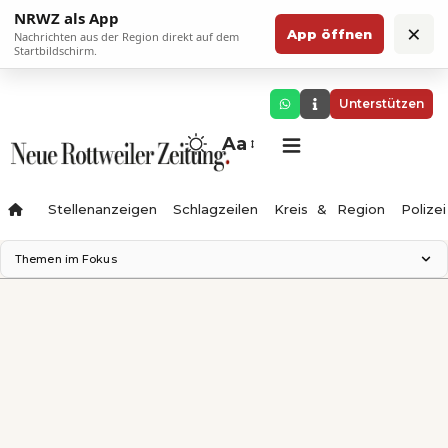
NRWZ als App
×
App öffnen
Nachrichten aus der Region direkt auf dem
Startbildschirm.
Unterstützen
Aa
Stellenanzeigen
Schlagzeilen
Kreis & Region
Polizei
Themen im Fokus
Landesgartenschau 2028
Zimmertheater Rottweil
Science Center
Ferienzauber '26
Testturm
Neckarline
Gäubahn