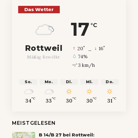
Das Wetter
17
°C
Rottweil
°
°
20
_
16
74%
Mäßig Bewölkt
3 km/h
So.
Mo.
Di.
Mi.
Do.
°C
°C
°C
°C
°C
34
33
30
30
31
MEISTGELESEN
B 14/B 27 bei Rottweil: