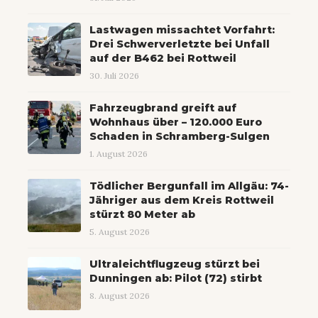
Lastwagen missachtet Vorfahrt:
Drei Schwerverletzte bei Unfall
auf der B462 bei Rottweil
30. Juli 2026
Fahrzeugbrand greift auf
Wohnhaus über – 120.000 Euro
Schaden in Schramberg-Sulgen
1. August 2026
Tödlicher Bergunfall im Allgäu: 74-
Jähriger aus dem Kreis Rottweil
stürzt 80 Meter ab
5. August 2026
Ultraleichtflugzeug stürzt bei
Dunningen ab: Pilot (72) stirbt
8. August 2026