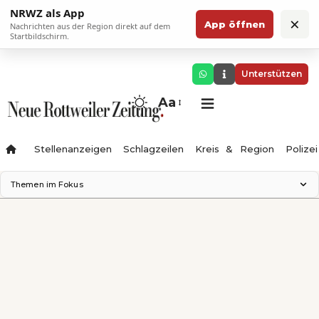
NRWZ als App
×
App öffnen
Nachrichten aus der Region direkt auf dem
Startbildschirm.
Unterstützen
Aa
Stellenanzeigen
Schlagzeilen
Kreis & Region
Polizei
Themen im Fokus
Landesgartenschau 2028
Zimmertheater Rottweil
Science Center
Ferienzauber '26
Testturm
Neckarline
Gäubahn