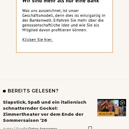
BEREITS GELESEN?
Slapstick, Spaß und ein italienisch
schnatternder Gockel:
Zimmertheater vor dem Ende der
KULTUR
Sommersaison ’26
Autor / Quelle:
Peter Arnegger