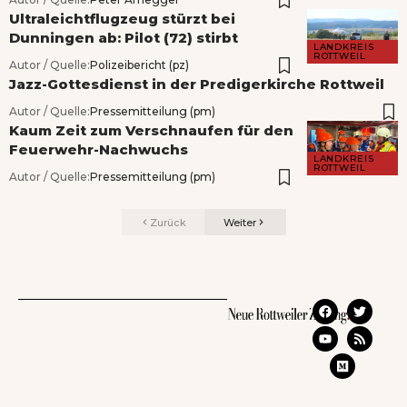
Ultraleichtflugzeug stürzt bei
Dunningen ab: Pilot (72) stirbt
LANDKREIS
ROTTWEIL
Autor / Quelle:
Polizeibericht (pz)
Jazz-Gottesdienst in der Predigerkirche Rottweil
Autor / Quelle:
Pressemitteilung (pm)
Kaum Zeit zum Verschnaufen für den
Feuerwehr-Nachwuchs
LANDKREIS
ROTTWEIL
Autor / Quelle:
Pressemitteilung (pm)
Zurück
Weiter