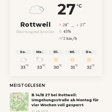
27
°C
Rottweil
°
°
28
_
27
45%
Überwiegend Bewölkt
2 km/h
So.
Mo.
Di.
Mi.
Do.
°C
°C
°C
°C
°C
33
33
30
31
32
MEISTGELESEN
B 14/B 27 bei Rottweil:
Umgehungsstraße ab Montag für
vier Wochen voll gesperrt
31. Juli 2026