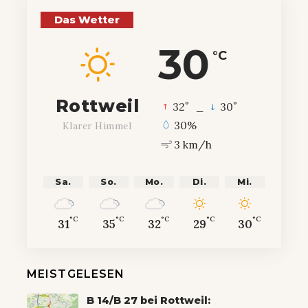
Das Wetter
30
°C
Rottweil
°
°
32
_
30
30%
Klarer Himmel
3 km/h
Sa.
So.
Mo.
Di.
Mi.
°C
°C
°C
°C
°C
31
35
32
29
30
MEISTGELESEN
B 14/B 27 bei Rottweil: