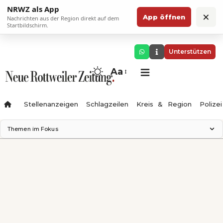
NRWZ als App
×
App öffnen
Nachrichten aus der Region direkt auf dem
Startbildschirm.
Unterstützen
Aa
Stellenanzeigen
Schlagzeilen
Kreis & Region
Polizei
Themen im Fokus
Landesgartenschau 2028
Zimmertheater Rottweil
Science Center
Ferienzauber '26
Testturm
Neckarline
Gäubahn