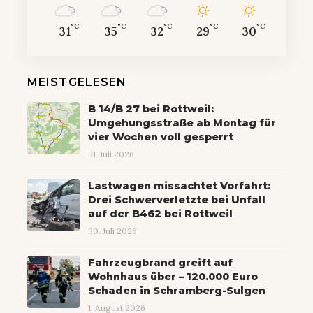
°C
°C
°C
°C
°C
31
35
32
29
30
MEISTGELESEN
B 14/B 27 bei Rottweil:
Umgehungsstraße ab Montag für
vier Wochen voll gesperrt
31. Juli 2026
Lastwagen missachtet Vorfahrt:
Drei Schwerverletzte bei Unfall
auf der B462 bei Rottweil
30. Juli 2026
Fahrzeugbrand greift auf
Wohnhaus über – 120.000 Euro
Schaden in Schramberg-Sulgen
1. August 2026