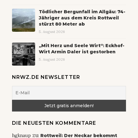
Tödlicher Bergunfall im Allgäu: 74-
Jähriger aus dem Kreis Rottweil
stürzt 80 Meter ab
5. August 2026
„Mit Herz und Seele Wirt“: Eckhof-
Wirt Armin Daler ist gestorben
5. August 2026
NRWZ.DE NEWSLETTER
DIE NEUESTEN KOMMENTARE
zu
hgknaup
Rottweil: Der Neckar bekommt