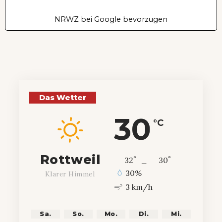
NRWZ bei Google bevorzugen
Das Wetter
30
°C
Rottweil
°
°
32
_
30
30%
Klarer Himmel
3 km/h
Sa.
So.
Mo.
Di.
Mi.