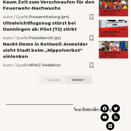
Kaum Zeit zum Verschnaufen für den
Feuerwehr-Nachwuchs
LANDKREIS
ROTTWEIL
Autor / Quelle:
Pressemitteilung (pm)
Ultraleichtflugzeug stürzt bei
Dunningen ab: Pilot (72) stirbt
LANDKREIS
ROTTWEIL
Autor / Quelle:
Polizeibericht (pz)
Nackt-Demo in Rottweil: Anmelder
sieht Stadt beim „Nippelverbot“
LANDKREIS
einlenken
ROTTWEIL
Autor / Quelle:
NRWZ-Redaktion
Zurück
Weiter