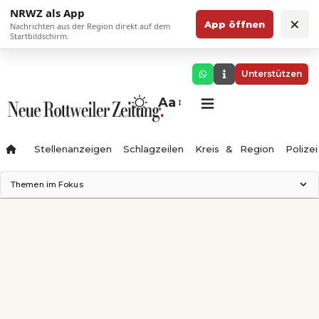
NRWZ als App
×
App öffnen
Nachrichten aus der Region direkt auf dem
Startbildschirm.
Unterstützen
Aa
Stellenanzeigen
Schlagzeilen
Kreis & Region
Polizei
Themen im Fokus
Landesgartenschau 2028
Zimmertheater Rottweil
Science Center
Ferienzauber '26
Testturm
Neckarline
Gäubahn