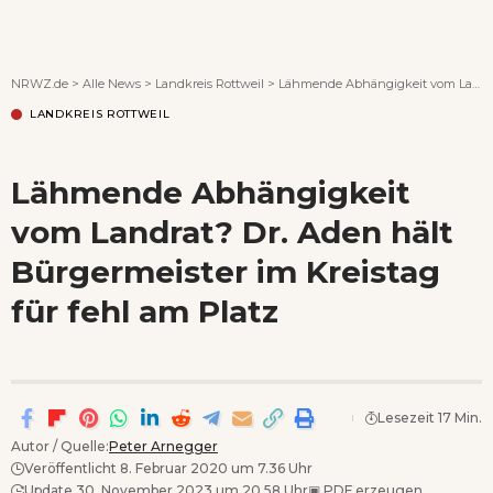
Wenn Orte erzählen ...
NRWZ.de
>
Alle News
>
Landkreis Rottweil
>
Lähmende Abhängigkeit vom Landrat? Dr. Aden hält Bürgermeister im Kreistag für fehl am Platz
LANDKREIS ROTTWEIL
Lähmende Abhängigkeit
vom Landrat? Dr. Aden hält
Bürgermeister im Kreistag
für fehl am Platz
Lesezeit 17 Min.
Autor / Quelle:
Peter Arnegger
Veröffentlicht 8. Februar 2020 um 7.36 Uhr
Update 30. November 2023 um 20.58 Uhr
▣
PDF erzeugen