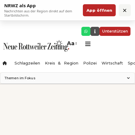
NRWZ als App
×
App öffnen
Nachrichten aus der Region direkt auf dem
Startbildschirm.
Unterstützen
Aa
Schlagzeilen
Kreis & Region
Polizei
Wirtschaft
Spo
Themen im Fokus
Landesgartenschau 2028
Science Center
Staatsmann: Theater & Denken
Ferienzauber '26
Testturm
Neckarline
Gäubahn